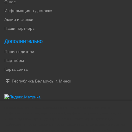
О нас
Информация о доставке
Акции и скидки
Наши партнеры
Дополнительно
Производители
Партнёры
Карта сайта
Республика Беларусь, г. Минск
женские духи, купить духи, французские духи, туалетная вода для мужчин,
парфюмированная вода, парфюм женский, парфюмерия оригинал, парфюмерия
минск, парфюмерия купить, духи купить, женская парфюмерия, мужские духи,
парфюмерия интернет-магазин, интернет магазин духов, парфюмерия и косметика,
купить парфюм в минске, купить туалетную воду, мужская парфюмерия бай, мужская