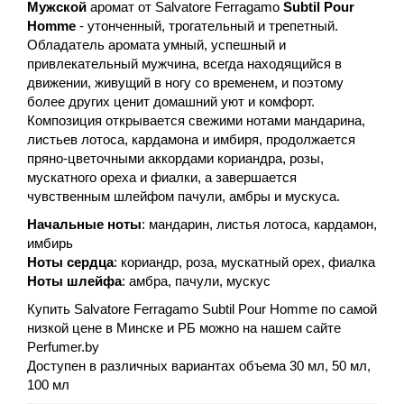
Мужской
аромат от Salvatore Ferragamo
Subtil Pour
Homme
- утонченный, трогательный и трепетный.
Обладатель аромата умный, успешный и
привлекательный мужчина, всегда находящийся в
движении, живущий в ногу со временем, и поэтому
более других ценит домашний уют и комфорт.
Композиция открывается свежими нотами мандарина,
листьев лотоса, кардамона и имбиря, продолжается
пряно-цветочными аккордами кориандра, розы,
мускатного ореха и фиалки, а завершается
чувственным шлейфом пачули, амбры и мускуса.
Начальные ноты
: мандарин, листья лотоса, кардамон,
имбирь
Ноты сердца
: кориандр, роза, мускатный орех, фиалка
Ноты шлейфа
: амбра, пачули, мускус
Купить Salvatore Ferragamo Subtil Pour Homme по самой
низкой цене в Минске и РБ можно на нашем сайте
Perfumer.by
Доступен в различных вариантах объема 30 мл, 50 мл,
100 мл