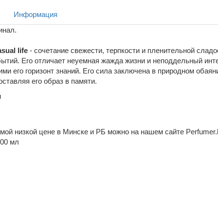
Информация
инал.
ual life
- сочетание свежести, терпкости и пленительной слад
бытий. Его отличает неуемная жажда жизни и неподдельный инт
и его горизонт знаний. Его сила заключена в природном обаян
оставляя его образ в памяти.
и
самой низкой цене в Минске и РБ можно на нашем сайте Perfumer
100 мл