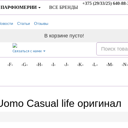
+375 (29/33/25) 640-88-
 ПАРФЮМЕРИИ
ВСЕ БРЕНДЫ
овости
Статьи
Отзывы
В корзине пусто!
Связаться с нами
-F-
-G-
-H-
-I-
-J-
-K-
-L-
-M-
-N-
Uomo Casual life оригинал