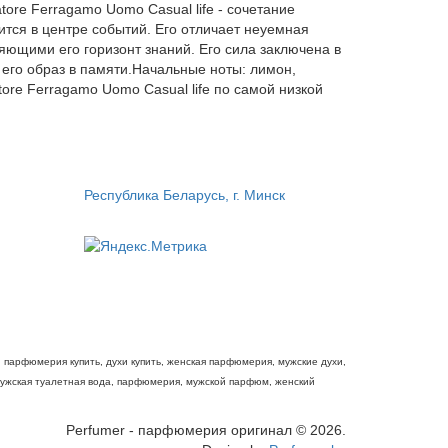
ore Ferragamo Uomo Casual life - сочетание
тся в центре событий. Его отличает неуемная
ющими его горизонт знаний. Его сила заключена в
 его образ в памяти.Начальные ноты: лимон,
ore Ferragamo Uomo Casual life по самой низкой
Республика Беларусь, г. Минск
парфюмерия купить, духи купить, женская парфюмерия, мужские духи,
мужская туалетная вода, парфюмерия, мужской парфюм, женский
Perfumer - парфюмерия оригинал © 2026.