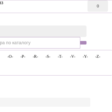
33
0
-O-
-P-
-R-
-S-
-T-
-V-
-Y-
-Z-