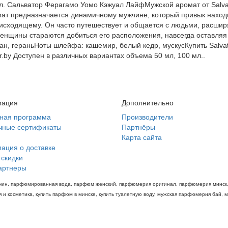
ал. Сальватор Ферагамо Уомо Кэжуал ЛайфМужской аромат от Salvat
омат предназначается динамичному мужчине, который привык находи
исходящему. Он часто путешествует и общается с людьми, расширя
Женщины стараются добиться его расположения, навсегда оставляя
н, гераньНоты шлейфа: кашемир, белый кедр, мускусКупить Salvat
.by Доступен в различных вариантах объема 50 мл, 100 мл..
ация
Дополнительно
тная программа
Производители
чные сертификаты
Партнёры
Карта сайта
ация о доставке
 скидки
артнеры
мужчин, парфюмированная вода, парфюм женский, парфюмерия оригинал, парфюмерия минск, 
и косметика, купить парфюм в минске, купить туалетную воду, мужская парфюмерия бай, 