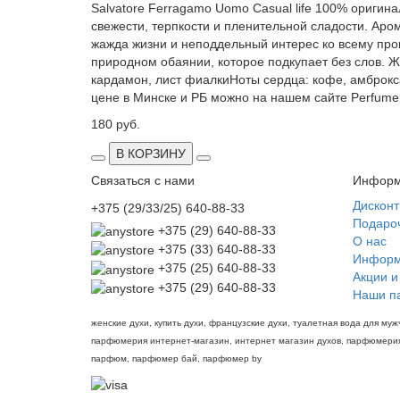
Salvatore Ferragamo Uomo Casual life 100% оригин
свежести, терпкости и пленительной сладости. Ар
жажда жизни и неподдельный интерес ко всему про
природном обаянии, которое подкупает без слов. 
кардамон, лист фиалкиНоты сердца: кофе, амброкса
цене в Минске и РБ можно на нашем сайте Perfumer
180 руб.
В КОРЗИНУ
Связаться с нами
Информ
Дискон
+375 (29/33/25) 640-88-33
Подаро
+375 (29) 640-88-33
О нас
+375 (33) 640-88-33
Информ
+375 (25) 640-88-33
Акции и
+375 (29) 640-88-33
Наши п
женские духи, купить духи, французские духи, туалетная вода для 
парфюмерия интернет-магазин, интернет магазин духов, парфюмерия 
парфюм, парфюмер бай, парфюмер by