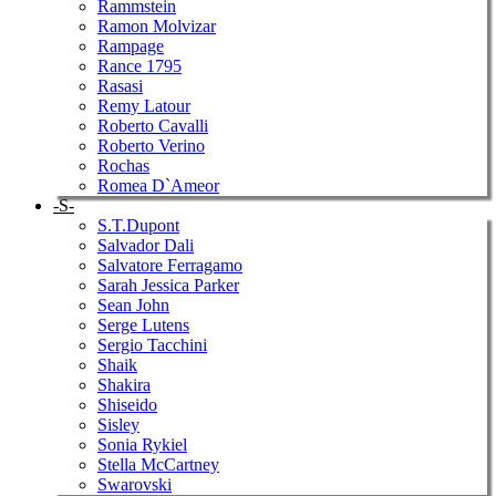
Rammstein
Ramon Molvizar
Rampage
Rance 1795
Rasasi
Remy Latour
Roberto Cavalli
Roberto Verino
Rochas
Romea D`Ameor
-S-
S.T.Dupont
Salvador Dali
Salvatore Ferragamo
Sarah Jessica Parker
Sean John
Serge Lutens
Sergio Tacchini
Shaik
Shakira
Shiseido
Sisley
Sonia Rykiel
Stella McCartney
Swarovski