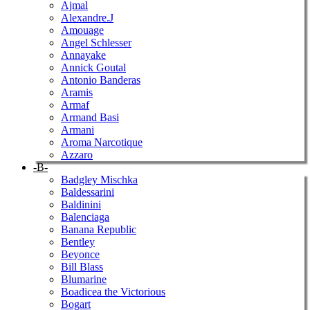
Ajmal
Alexandre.J
Amouage
Angel Schlesser
Annayake
Annick Goutal
Antonio Banderas
Aramis
Armaf
Armand Basi
Armani
Aroma Narcotique
Azzaro
-B-
Badgley Mischka
Baldessarini
Baldinini
Balenciaga
Banana Republic
Bentley
Beyonce
Bill Blass
Blumarine
Boadicea the Victorious
Bogart