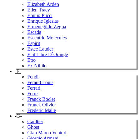
Elizabeth Arden
Ellen Tracy
Emilio Pucci
Enrique Iglesias
Ermenegildo Zegna
Escada
Escentric Molecules
Espirit
Estee Lauder
Etat Libre D`Orange
Etro
Ex Nihilo
-F-
Fendi
Feraud Louis
Ferrari
Ferre
Franck Boclet
Franck Olivier
Frederic Malle
-G-
Gaultier
Ghost
Gian Marco Venturi
Giorgio Armani