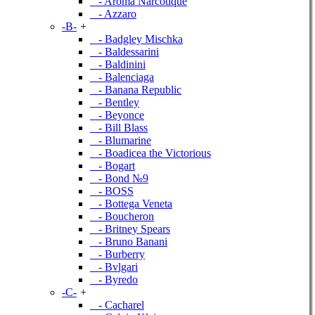
- Aroma Narcotique
- Azzaro
-B-
+
- Badgley Mischka
- Baldessarini
- Baldinini
- Balenciaga
- Banana Republic
- Bentley
- Beyonce
- Bill Blass
- Blumarine
- Boadicea the Victorious
- Bogart
- Bond №9
- BOSS
- Bottega Veneta
- Boucheron
- Britney Spears
- Bruno Banani
- Burberry
- Bvlgari
- Byredo
-C-
+
- Cacharel