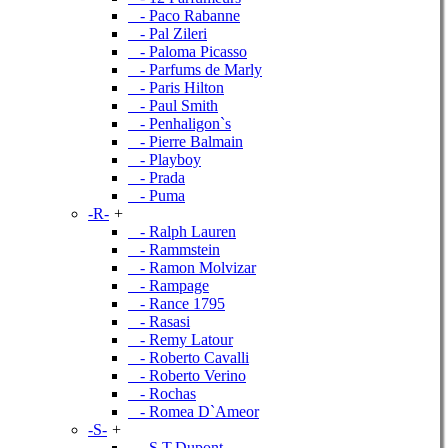
- Paco Rabanne
- Pal Zileri
- Paloma Picasso
- Parfums de Marly
- Paris Hilton
- Paul Smith
- Penhaligon`s
- Pierre Balmain
- Playboy
- Prada
- Puma
-R-
+
- Ralph Lauren
- Rammstein
- Ramon Molvizar
- Rampage
- Rance 1795
- Rasasi
- Remy Latour
- Roberto Cavalli
- Roberto Verino
- Rochas
- Romea D`Ameor
-S-
+
- S.T.Dupont