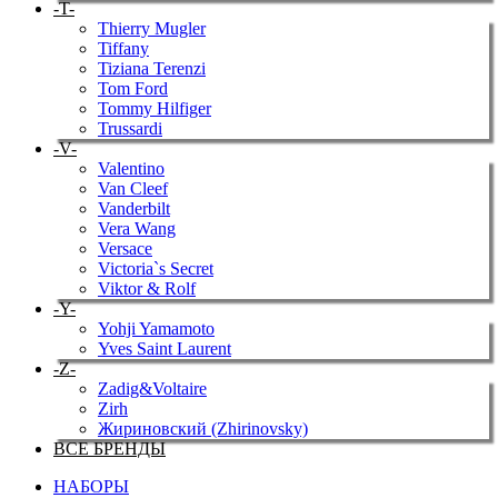
-T-
Thierry Mugler
Tiffany
Tiziana Terenzi
Tom Ford
Tommy Hilfiger
Trussardi
-V-
Valentino
Van Cleef
Vanderbilt
Vera Wang
Versace
Victoria`s Secret
Viktor & Rolf
-Y-
Yohji Yamamoto
Yves Saint Laurent
-Z-
Zadig&Voltaire
Zirh
Жириновский (Zhirinovsky)
ВСЕ БРЕНДЫ
НАБОРЫ