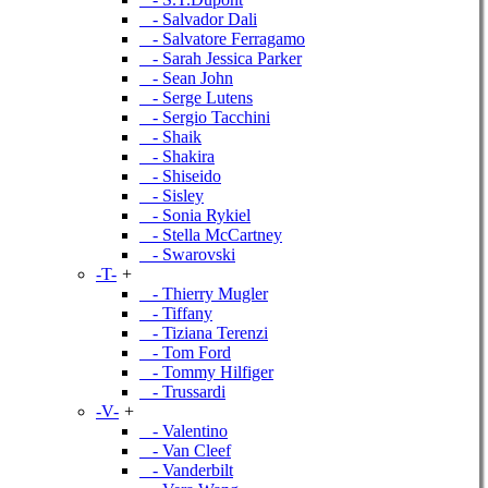
- Salvador Dali
- Salvatore Ferragamo
- Sarah Jessica Parker
- Sean John
- Serge Lutens
- Sergio Tacchini
- Shaik
- Shakira
- Shiseido
- Sisley
- Sonia Rykiel
- Stella McCartney
- Swarovski
-T-
+
- Thierry Mugler
- Tiffany
- Tiziana Terenzi
- Tom Ford
- Tommy Hilfiger
- Trussardi
-V-
+
- Valentino
- Van Cleef
- Vanderbilt