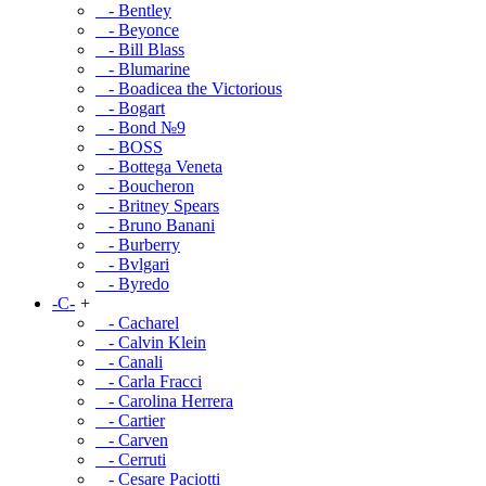
- Bentley
- Beyonce
- Bill Blass
- Blumarine
- Boadicea the Victorious
- Bogart
- Bond №9
- BOSS
- Bottega Veneta
- Boucheron
- Britney Spears
- Bruno Banani
- Burberry
- Bvlgari
- Byredo
-C-
+
- Cacharel
- Calvin Klein
- Canali
- Carla Fracci
- Carolina Herrera
- Cartier
- Carven
- Cerruti
- Cesare Paciotti