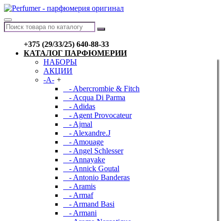
+375 (29/33/25) 640-88-33
КАТАЛОГ ПАРФЮМЕРИИ
НАБОРЫ
АКЦИИ
-A-
+
- Abercrombie & Fitch
- Acqua Di Parma
- Adidas
- Agent Provocateur
- Ajmal
- Alexandre.J
- Amouage
- Angel Schlesser
- Annayake
- Annick Goutal
- Antonio Banderas
- Aramis
- Armaf
- Armand Basi
- Armani