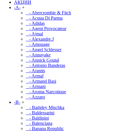
АКЦИИ
-A-
+
- Abercrombie & Fitch
- Acqua Di Parma
- Adidas
- Agent Provocateur
- Ajmal
- Alexandre.J
- Amouage
- Angel Schlesser
- Annayake
- Annick Goutal
- Antonio Banderas
- Aramis
- Armaf
- Armand Basi
- Armani
- Aroma Narcotique
- Azzaro
-B-
+
- Badgley Mischka
- Baldessarini
- Baldinini
- Balenciaga
- Banana Republic