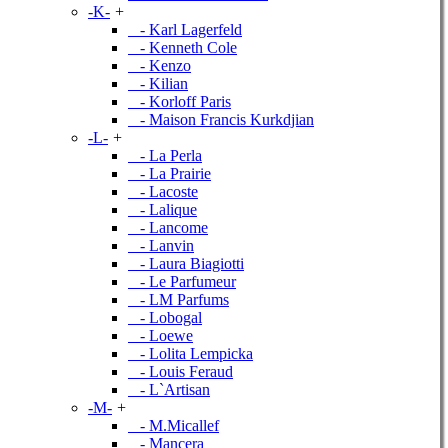
-K-
+
- Karl Lagerfeld
- Kenneth Cole
- Kenzo
- Kilian
- Korloff Paris
- Maison Francis Kurkdjian
-L-
+
- La Perla
- La Prairie
- Lacoste
- Lalique
- Lancome
- Lanvin
- Laura Biagiotti
- Le Parfumeur
- LM Parfums
- Lobogal
- Loewe
- Lolita Lempicka
- Louis Feraud
- L`Artisan
-M-
+
- M.Micallef
- Mancera