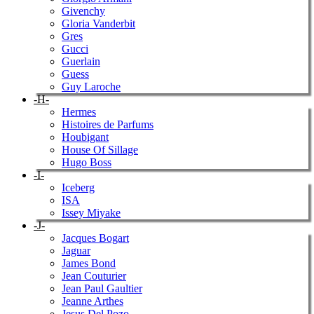
Givenchy
Gloria Vanderbit
Gres
Gucci
Guerlain
Guess
Guy Laroche
-H-
Hermes
Histoires de Parfums
Houbigant
House Of Sillage
Hugo Boss
-I-
Iceberg
ISA
Issey Miyake
-J-
Jacques Bogart
Jaguar
James Bond
Jean Couturier
Jean Paul Gaultier
Jeanne Arthes
Jesus Del Pozo