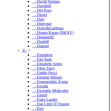
- David Yurman
- Davidoff
- Del Pozo
- Diesel
- Dior
- Diptyque
- Dolce&Gabbana
- Donna Karan (DKNY)
- Dsquared2
- Dunhill
- Dupont
-E-
+
- Eisenberg
- Elie Saab
- Elizabeth Arden
- Ellen Tracy
- Emilio Pucci
- Enrique Iglesias
- Ermenegildo Zegna
- Escada
- Escentric Molecules
- Espirit
- Estee Lauder
- Etat Libre D`Orange
- Etro