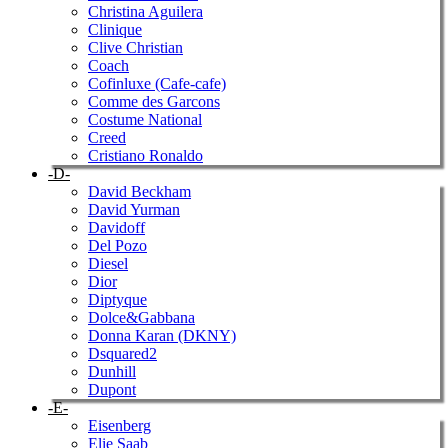
Christina Aguilera
Clinique
Clive Christian
Coach
Cofinluxe (Cafe-cafe)
Comme des Garcons
Costume National
Creed
Cristiano Ronaldo
-D-
David Beckham
David Yurman
Davidoff
Del Pozo
Diesel
Dior
Diptyque
Dolce&Gabbana
Donna Karan (DKNY)
Dsquared2
Dunhill
Dupont
-E-
Eisenberg
Elie Saab