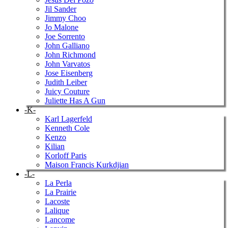
Jil Sander
Jimmy Choo
Jo Malone
Joe Sorrento
John Galliano
John Richmond
John Varvatos
Jose Eisenberg
Judith Leiber
Juicy Couture
Juliette Has A Gun
-K-
Karl Lagerfeld
Kenneth Cole
Kenzo
Kilian
Korloff Paris
Maison Francis Kurkdjian
-L-
La Perla
La Prairie
Lacoste
Lalique
Lancome