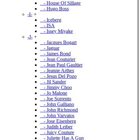
- House Of Sillage
- Hugo Boss
-I-
+
- Iceberg
- ISA
- Issey Miyake
-J-
+
- Jacques Bogart
- Jaguar
- James Bond
- Jean Couturier
- Jean Paul Gaultier
- Jeanne Arthes
- Jesus Del Pozo
- Jil Sander
- Jimmy Choo
- Jo Malone
- Joe Sorrento
- John Galliano
- John Richmond
- John Varvatos
- Jose Eisenberg
- Judith Leiber
- Juicy Couture
- Juliette Has A Gun