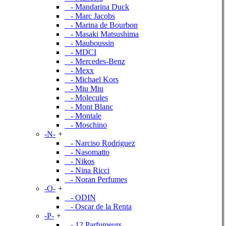
- Mandarina Duck
- Marc Jacobs
- Marina de Bourbon
- Masaki Matsushima
- Mauboussin
- MDCI
- Mercedes-Benz
- Mexx
- Michael Kors
- Miu Miu
- Molecules
- Mont Blanc
- Montale
- Moschino
-N-
+
- Narciso Rodriguez
- Nasomatto
- Nikos
- Nina Ricci
- Noran Perfumes
-O-
+
- ODIN
- Oscar de la Renta
-P-
+
- 12 Parfumeurs