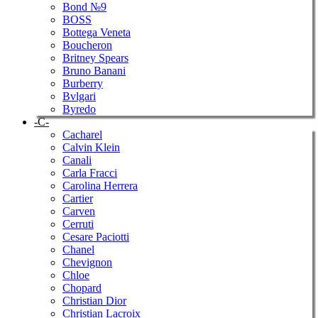
Bond №9
BOSS
Bottega Veneta
Boucheron
Britney Spears
Bruno Banani
Burberry
Bvlgari
Byredo
-C-
Cacharel
Calvin Klein
Canali
Carla Fracci
Carolina Herrera
Cartier
Carven
Cerruti
Cesare Paciotti
Chanel
Chevignon
Chloe
Chopard
Christian Dior
Christian Lacroix