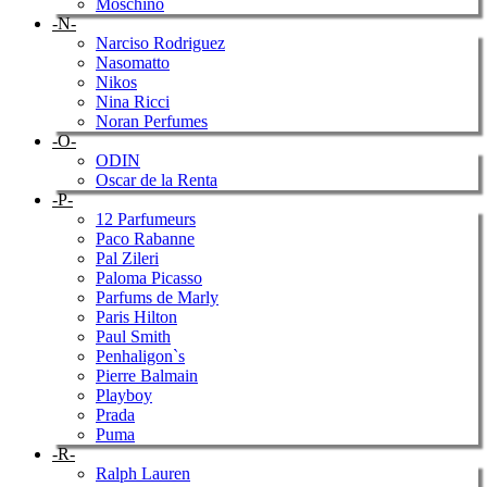
Moschino
-N-
Narciso Rodriguez
Nasomatto
Nikos
Nina Ricci
Noran Perfumes
-O-
ODIN
Oscar de la Renta
-P-
12 Parfumeurs
Paco Rabanne
Pal Zileri
Paloma Picasso
Parfums de Marly
Paris Hilton
Paul Smith
Penhaligon`s
Pierre Balmain
Playboy
Prada
Puma
-R-
Ralph Lauren