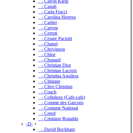
- Calvin Klein
- Canali
- Carla Fracci
- Carolina Herrera
- Cartier
- Carven
- Cerruti
- Cesare Paciotti
- Chanel
- Chevignon
- Chloe
- Chopard
- Christian Dior
- Christian Lacroix
- Christina Aguilera
- Clinique
- Clive Christian
- Coach
- Cofinluxe (Cafe-cafe)
- Comme des Garcons
- Costume National
- Creed
- Cristiano Ronaldo
-D-
+
- David Beckham