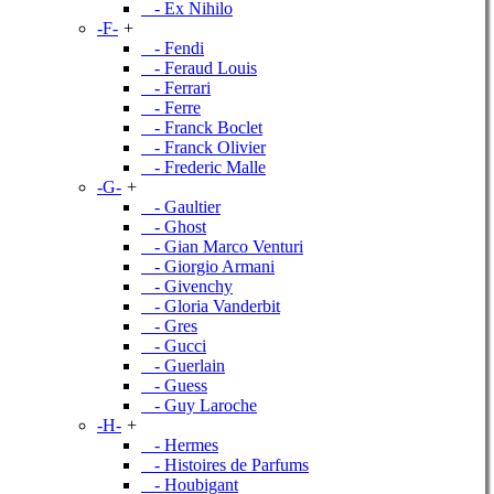
- Ex Nihilo
-F-
+
- Fendi
- Feraud Louis
- Ferrari
- Ferre
- Franck Boclet
- Franck Olivier
- Frederic Malle
-G-
+
- Gaultier
- Ghost
- Gian Marco Venturi
- Giorgio Armani
- Givenchy
- Gloria Vanderbit
- Gres
- Gucci
- Guerlain
- Guess
- Guy Laroche
-H-
+
- Hermes
- Histoires de Parfums
- Houbigant