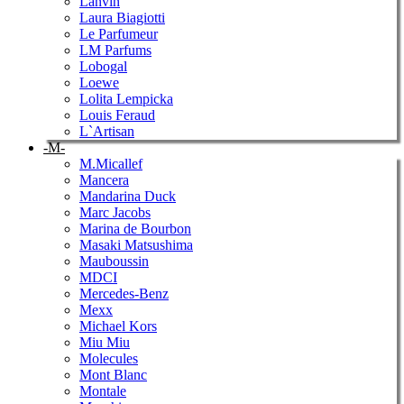
Lanvin
Laura Biagiotti
Le Parfumeur
LM Parfums
Lobogal
Loewe
Lolita Lempicka
Louis Feraud
L`Artisan
-M-
M.Micallef
Mancera
Mandarina Duck
Marc Jacobs
Marina de Bourbon
Masaki Matsushima
Mauboussin
MDCI
Mercedes-Benz
Mexx
Michael Kors
Miu Miu
Molecules
Mont Blanc
Montale