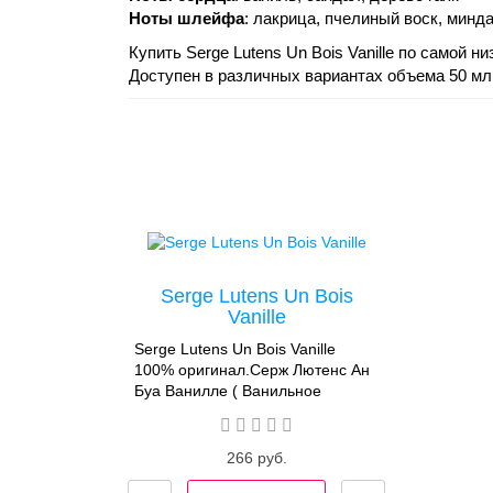
Ноты шлейфа
: лакрица, пчелиный воск, минд
Купить Serge Lutens Un Bois Vanille по самой 
Доступен в различных вариантах объема 50 мл
Serge Lutens Un Bois
Vanille
Serge Lutens Un Bois Vanille
100% оригинал.Серж Лютенс Ан
Буа Ванилле ( Ванильное
дерево)Женский аромат от Serge
Lutens Un Bois Vanille -
восточный гурманский парфюм
266 руб.
Un Bois Vanille создан