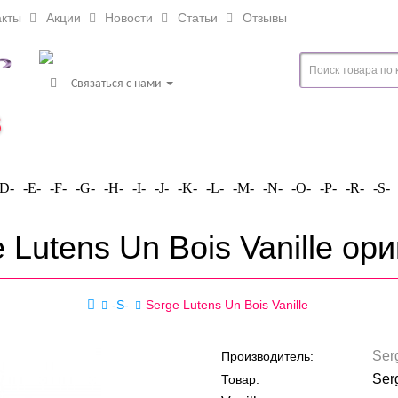
кты
Акции
Новости
Статьи
Отзывы
Связаться с нами
-D-
-E-
-F-
-G-
-H-
-I-
-J-
-K-
-L-
-M-
-N-
-O-
-P-
-R-
-S-
 Lutens Un Bois Vanille ор
-S-
Serge Lutens Un Bois Vanille
Ser
Производитель:
Ser
Товар: