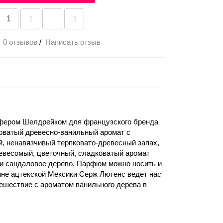
0 отзывов
/
Написать отзыв
тофером Шелдрейком для французского бренда
дковатый древесно-ванильный аромат с
, ненавязчивый терпковато-древесный запах,
 невесомый, цветочный, сладковатый аромат
ль и сандаловое дерево. Парфюм можно носить и
бине ацтекской Мексики Серж Лютенс ведет нас
тешествие с ароматом ванильного дерева в