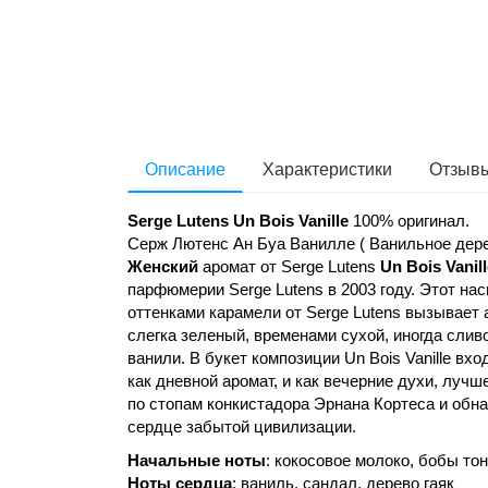
Описание
Характеристики
Отзывы
Serge Lutens Un Bois Vanille
100% оригинал.
Серж Лютенс Ан Буа Ванилле ( Ванильное дер
Женский
аромат от Serge Lutens
Un Bois Vanil
парфюмерии Serge Lutens в 2003 году. Этот на
оттенками карамели от Serge Lutens вызывает
слегка зеленый, временами сухой, иногда слив
ванили. В букет композиции Un Bois Vanille в
как дневной аромат, и как вечерние духи, луч
по стопам конкистадора Эрнана Кортеса и обн
сердце забытой цивилизации.
Начальные ноты
: кокосовое молоко, бобы тон
Ноты сердца
: ваниль, сандал, дерево гаяк