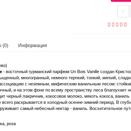
 (0)
Информация
ево)
le
- восточный гурманский парфюм Un Bois Vanille создан Крис
сыщенный, многогранный, немного терпкий, тонкий, мягкий, сла
 ассоциацию с неземным, мифическим ванильным лесом: стойкий
очный, и на этом фоне по всему пространству леса благоухает
ходит черный лакричник, кокосовое молоко, мякоть кокоса, вани
ше всего раскрывается в холодный осенне-зимний период. В глу
аруживает самый небесный нектар - ваниль. Восхитительное пу
ка, роза