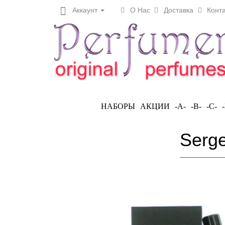
Аккаунт
О Нас
Доставка
Конта
НАБОРЫ
АКЦИИ
-A-
-B-
-C-
Serge