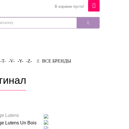
В корзине пусто!
-T-
-V-
-Y-
-Z-
ВСЕ БРЕНДЫ
игинал
ge Lutens
ge Lutens Un Bois