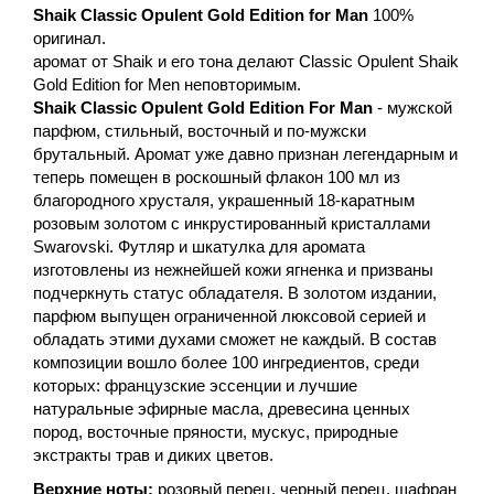
Shaik Classic Opulent Gold Edition for Man
100%
оригинал.
аромат от Shaik и его тона делают Classic Opulent Shaik
Gold Edition for Men неповторимым.
Shaik Classic Opulent Gold Edition For Man
- мужской
парфюм, cтильный, восточный и по-мужски
брутальный. Аромат уже давно признан легендарным и
теперь помещен в роскошный флакон 100 мл из
благородного хрусталя, украшенный 18-каратным
розовым золотом с инкрустированный кристаллами
Swarovski. Футляр и шкатулка для аромата
изготовлены из нежнейшей кожи ягненка и призваны
подчеркнуть статус обладателя. В золотом издании,
парфюм выпущен ограниченной люксовой серией и
обладать этими духами сможет не каждый. В состав
композиции вошло более 100 ингредиентов, среди
которых: французские эссенции и лучшие
натуральные эфирные масла, древесина ценных
пород, восточные пряности, мускус, природные
экстракты трав и диких цветов.
Верхние ноты:
розовый перец, черный перец, шафран