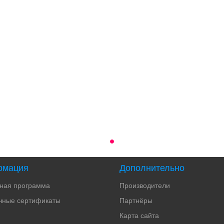
рмация
Дополнительно
тная программа
Производители
чные сертификаты
Партнёры
Карта сайта