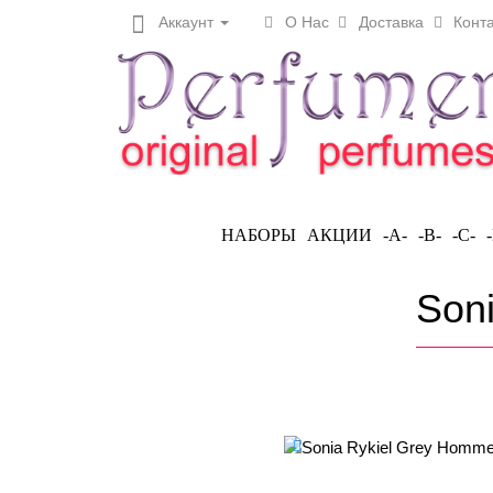
Аккаунт
О Нас
Доставка
Конта
НАБОРЫ
АКЦИИ
-A-
-B-
-C-
Son