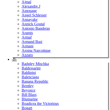
Ajmal
Alexandre.J
Amouage
Angel Schlesser
Annayake
Annick Goutal
Antonio Banderas
Aramis
Armaf
Armand Basi
Armani
Aroma Narcotique
Azzaro
-B-
Badgley Mischka
Baldessarini
Baldinini
Balenciaga
Banana Republic
Bentley
Beyonce
Bill Blass
Blumarine
Boadicea the Victorious
Bogart