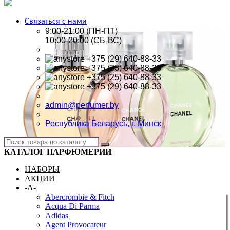
Связаться с нами
9:00-21:00 (ПН-ПТ)
10:00-20:00 (СБ-ВС)
+375 (29) 640-88-33
+375 (33) 640-88-33
+375 (25) 640-88-33
+375 (29) 640-88-33
admin@perfumer.by
Республика Беларусь, г. Минск
КАТАЛОГ ПАРФЮМЕРИИ
НАБОРЫ
АКЦИИ
-A-
Abercrombie & Fitch
Acqua Di Parma
Adidas
Agent Provocateur