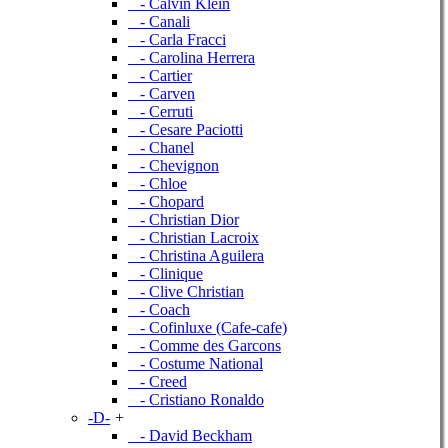
- Calvin Klein
- Canali
- Carla Fracci
- Carolina Herrera
- Cartier
- Carven
- Cerruti
- Cesare Paciotti
- Chanel
- Chevignon
- Chloe
- Chopard
- Christian Dior
- Christian Lacroix
- Christina Aguilera
- Clinique
- Clive Christian
- Coach
- Cofinluxe (Cafe-cafe)
- Comme des Garcons
- Costume National
- Creed
- Cristiano Ronaldo
-D-
+
- David Beckham