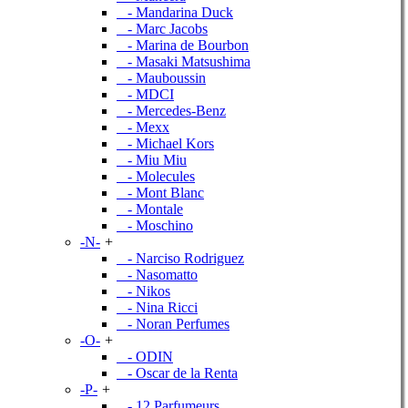
- Mandarina Duck
- Marc Jacobs
- Marina de Bourbon
- Masaki Matsushima
- Mauboussin
- MDCI
- Mercedes-Benz
- Mexx
- Michael Kors
- Miu Miu
- Molecules
- Mont Blanc
- Montale
- Moschino
-N-
+
- Narciso Rodriguez
- Nasomatto
- Nikos
- Nina Ricci
- Noran Perfumes
-O-
+
- ODIN
- Oscar de la Renta
-P-
+
- 12 Parfumeurs