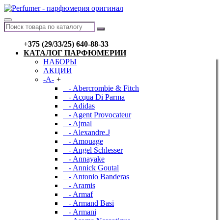
+375 (29/33/25) 640-88-33
КАТАЛОГ ПАРФЮМЕРИИ
НАБОРЫ
АКЦИИ
-A-
+
- Abercrombie & Fitch
- Acqua Di Parma
- Adidas
- Agent Provocateur
- Ajmal
- Alexandre.J
- Amouage
- Angel Schlesser
- Annayake
- Annick Goutal
- Antonio Banderas
- Aramis
- Armaf
- Armand Basi
- Armani