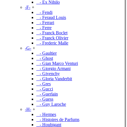
- Ex Nihilo
-F-
+
- Fendi
- Feraud Louis
- Ferrari
- Ferre
- Franck Boclet
- Franck Olivier
- Frederic Malle
-G-
+
- Gaultier
- Ghost
- Gian Marco Venturi
- Giorgio Armani
- Givenchy
- Gloria Vanderbit
- Gres
- Gucci
- Guerlain
- Guess
- Guy Laroche
-H-
+
- Hermes
- Histoires de Parfums
- Houbigant