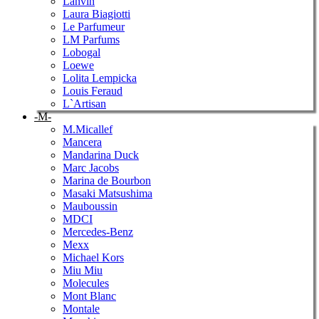
Lanvin
Laura Biagiotti
Le Parfumeur
LM Parfums
Lobogal
Loewe
Lolita Lempicka
Louis Feraud
L`Artisan
-M-
M.Micallef
Mancera
Mandarina Duck
Marc Jacobs
Marina de Bourbon
Masaki Matsushima
Mauboussin
MDCI
Mercedes-Benz
Mexx
Michael Kors
Miu Miu
Molecules
Mont Blanc
Montale