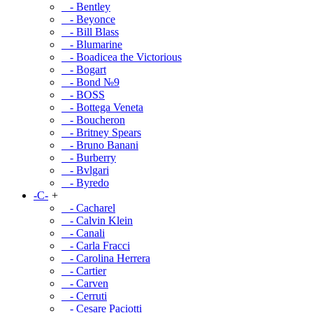
- Bentley
- Beyonce
- Bill Blass
- Blumarine
- Boadicea the Victorious
- Bogart
- Bond №9
- BOSS
- Bottega Veneta
- Boucheron
- Britney Spears
- Bruno Banani
- Burberry
- Bvlgari
- Byredo
-C-
+
- Cacharel
- Calvin Klein
- Canali
- Carla Fracci
- Carolina Herrera
- Cartier
- Carven
- Cerruti
- Cesare Paciotti