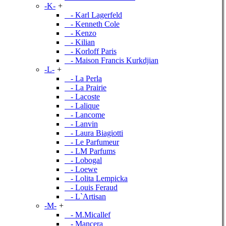
-K-
+
- Karl Lagerfeld
- Kenneth Cole
- Kenzo
- Kilian
- Korloff Paris
- Maison Francis Kurkdjian
-L-
+
- La Perla
- La Prairie
- Lacoste
- Lalique
- Lancome
- Lanvin
- Laura Biagiotti
- Le Parfumeur
- LM Parfums
- Lobogal
- Loewe
- Lolita Lempicka
- Louis Feraud
- L`Artisan
-M-
+
- M.Micallef
- Mancera