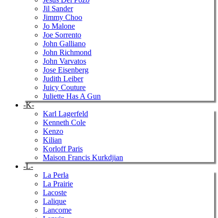
Jil Sander
Jimmy Choo
Jo Malone
Joe Sorrento
John Galliano
John Richmond
John Varvatos
Jose Eisenberg
Judith Leiber
Juicy Couture
Juliette Has A Gun
-K-
Karl Lagerfeld
Kenneth Cole
Kenzo
Kilian
Korloff Paris
Maison Francis Kurkdjian
-L-
La Perla
La Prairie
Lacoste
Lalique
Lancome