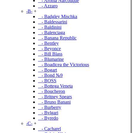
- Aroma Narcotique
- Azzaro
-B-
+
- Badgley Mischka
- Baldessarini
- Baldinini
- Balenciaga
- Banana Republic
- Bentley
- Beyonce
- Bill Blass
- Blumarine
- Boadicea the Victorious
- Bogart
- Bond №9
- BOSS
- Bottega Veneta
- Boucheron
- Britney Spears
- Bruno Banani
- Burberry
- Bvlgari
- Byredo
-C-
+
- Cacharel