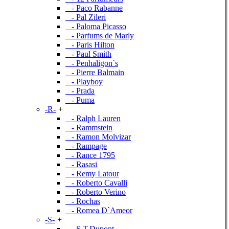
- Paco Rabanne
- Pal Zileri
- Paloma Picasso
- Parfums de Marly
- Paris Hilton
- Paul Smith
- Penhaligon`s
- Pierre Balmain
- Playboy
- Prada
- Puma
-R-
+
- Ralph Lauren
- Rammstein
- Ramon Molvizar
- Rampage
- Rance 1795
- Rasasi
- Remy Latour
- Roberto Cavalli
- Roberto Verino
- Rochas
- Romea D`Ameor
-S-
+
- S.T.Dupont