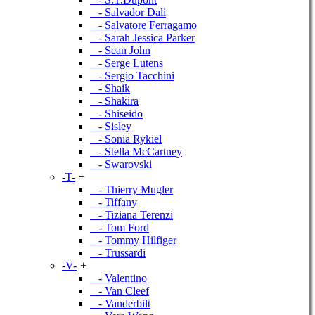
- Salvador Dali
- Salvatore Ferragamo
- Sarah Jessica Parker
- Sean John
- Serge Lutens
- Sergio Tacchini
- Shaik
- Shakira
- Shiseido
- Sisley
- Sonia Rykiel
- Stella McCartney
- Swarovski
-T-
+
- Thierry Mugler
- Tiffany
- Tiziana Terenzi
- Tom Ford
- Tommy Hilfiger
- Trussardi
-V-
+
- Valentino
- Van Cleef
- Vanderbilt