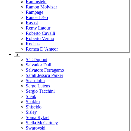
Rammstein
Ramon Molvizar
Rampage
Rance 1795
Rasasi
Remy Latour
Roberto Cavalli
Roberto Verino
Rochas
Romea D`Ameor
-S-
S.T.Dupont
Salvador Dali
Salvatore Ferragamo
Sarah Jessica Parker
Sean John
Serge Lutens
Sergio Tacchini
Shaik
Shakira
Shiseido
Sisley
Sonia Rykiel
Stella McCartney
Swarovski