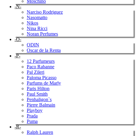
Moschino
-N-
Narciso Rodriguez
Nasomatto
Nikos
Nina Ricci
Noran Perfumes
-O-
ODIN
Oscar de la Renta
-P-
12 Parfumeurs
Paco Rabanne
Pal Zileri
Paloma Picasso
Parfums de Marly
Paris Hilton
Paul Smith
Penhaligon`s
Pierre Balmain
Playboy
Prada
Puma
-R-
Ralph Lauren