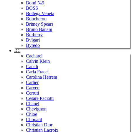
Bond №9
BOSS
Bottega Veneta
Boucheron
Britney Spears
Bruno Banani
Burberry
Bvlgari
Byredo
-C-
Cacharel
Calvin Klein
Canali
Carla Fracci
Carolina Herrera
Cartier
Carven
Cerruti
Cesare Paciotti
Chanel
Chevignon
Chloe
Chopard
Christian Dior
Christian Lacroix