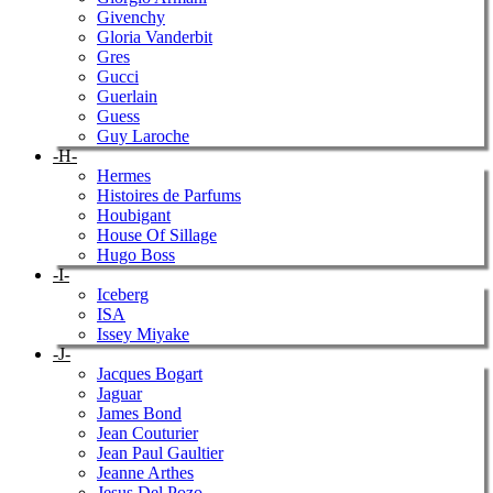
Givenchy
Gloria Vanderbit
Gres
Gucci
Guerlain
Guess
Guy Laroche
-H-
Hermes
Histoires de Parfums
Houbigant
House Of Sillage
Hugo Boss
-I-
Iceberg
ISA
Issey Miyake
-J-
Jacques Bogart
Jaguar
James Bond
Jean Couturier
Jean Paul Gaultier
Jeanne Arthes
Jesus Del Pozo