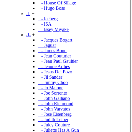
- House Of Sillage
- Hugo Boss
-I-
+
- Iceberg
- ISA
- Issey Miyake
-J-
+
- Jacques Bogart
- Jaguar
- James Bond
- Jean Couturier
- Jean Paul Gaultier
- Jeanne Arthes
- Jesus Del Pozo
- Jil Sander
- Jimmy Choo
- Jo Malone
- Joe Sorrento
- John Galliano
- John Richmond
- John Varvatos
- Jose Eisenberg
- Judith Leiber
- Juicy Couture
- Juliette Has A Gun