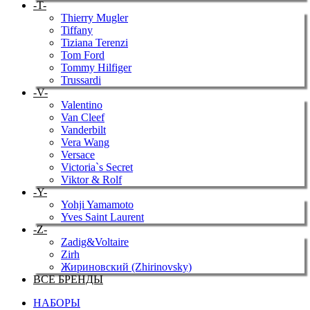
-T-
Thierry Mugler
Tiffany
Tiziana Terenzi
Tom Ford
Tommy Hilfiger
Trussardi
-V-
Valentino
Van Cleef
Vanderbilt
Vera Wang
Versace
Victoria`s Secret
Viktor & Rolf
-Y-
Yohji Yamamoto
Yves Saint Laurent
-Z-
Zadig&Voltaire
Zirh
Жириновский (Zhirinovsky)
ВСЕ БРЕНДЫ
НАБОРЫ