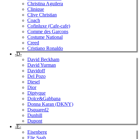
Christina Aguilera
Clinique
Clive Christian
Coach
Cofinluxe (Cafe-cafe)
Comme des Garcons
Costume National
Creed
Cristiano Ronaldo
-D-
David Beckham
David Yurman
Davidoff
Del Pozo
Diesel
Dior
Diptyque
Dolce&Gabbana
Donna Karan (DKNY)
Dsquared2
Dunhill
Dupont
-E-
Eisenberg
Elie Saab