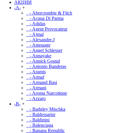
АКЦИИ
-A-
+
- Abercrombie & Fitch
- Acqua Di Parma
- Adidas
- Agent Provocateur
- Ajmal
- Alexandre.J
- Amouage
- Angel Schlesser
- Annayake
- Annick Goutal
- Antonio Banderas
- Aramis
- Armaf
- Armand Basi
- Armani
- Aroma Narcotique
- Azzaro
-B-
+
- Badgley Mischka
- Baldessarini
- Baldinini
- Balenciaga
- Banana Republic