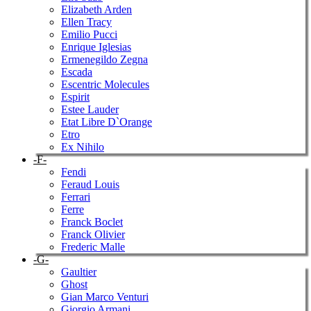
Elizabeth Arden
Ellen Tracy
Emilio Pucci
Enrique Iglesias
Ermenegildo Zegna
Escada
Escentric Molecules
Espirit
Estee Lauder
Etat Libre D`Orange
Etro
Ex Nihilo
-F-
Fendi
Feraud Louis
Ferrari
Ferre
Franck Boclet
Franck Olivier
Frederic Malle
-G-
Gaultier
Ghost
Gian Marco Venturi
Giorgio Armani