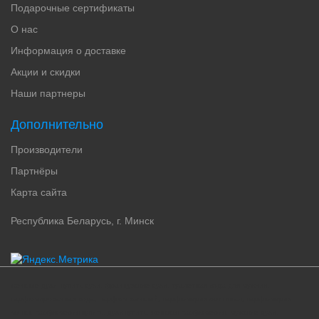
Подарочные сертификаты
О нас
Информация о доставке
Акции и скидки
Наши партнеры
Дополнительно
Производители
Партнёры
Карта сайта
Республика Беларусь, г. Минск
женские духи, купить духи, французские духи, туалетная вода для мужчин,
парфюмированная вода, парфюм женский, парфюмерия оригинал, парфюмерия
минск, парфюмерия купить, духи купить, женская парфюмерия, мужские духи,