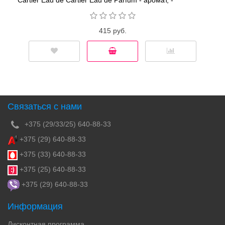
Cartier Eau de Cartier Eau de Parfum - аромат, -
освежающий и чувственный аромат выстроен на игре
контрастов прохладных и влажных листьев фиалки,
красиво переплетающихся с тёплой ванилью, амброй и
415 руб.
мускусом. Парфюм является новой версией композиции
Eau de Cartier, выпущенной в 2011 году. Начальные
ноты: цитрусовые нотыНоты сердца: лист фиалки,
цветочные нотыНоты шлейфа: амбра, ваниль,
мускусКупить Cartier Eau de Cartier Eau de Parfum по
самой низкой цене в Минске и РБ можно на нашем
сайте Perfumer.by Доступен в различных вариантах
объема 50 мл, 100 мл..
Связаться с нами
+375 (29/33/25) 640-88-33
+375 (29) 640-88-33
+375 (33) 640-88-33
+375 (25) 640-88-33
+375 (29) 640-88-33
Информация
Дисконтная программа