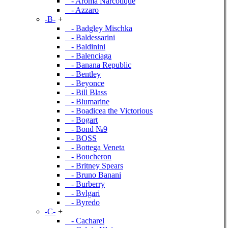
- Aroma Narcotique
- Azzaro
-B-
+
- Badgley Mischka
- Baldessarini
- Baldinini
- Balenciaga
- Banana Republic
- Bentley
- Beyonce
- Bill Blass
- Blumarine
- Boadicea the Victorious
- Bogart
- Bond №9
- BOSS
- Bottega Veneta
- Boucheron
- Britney Spears
- Bruno Banani
- Burberry
- Bvlgari
- Byredo
-C-
+
- Cacharel