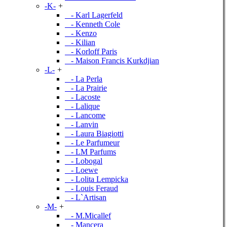
-K-
+
- Karl Lagerfeld
- Kenneth Cole
- Kenzo
- Kilian
- Korloff Paris
- Maison Francis Kurkdjian
-L-
+
- La Perla
- La Prairie
- Lacoste
- Lalique
- Lancome
- Lanvin
- Laura Biagiotti
- Le Parfumeur
- LM Parfums
- Lobogal
- Loewe
- Lolita Lempicka
- Louis Feraud
- L`Artisan
-M-
+
- M.Micallef
- Mancera