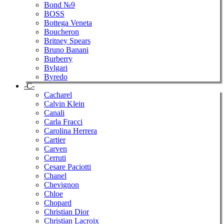
Bond №9
BOSS
Bottega Veneta
Boucheron
Britney Spears
Bruno Banani
Burberry
Bvlgari
Byredo
-C-
Cacharel
Calvin Klein
Canali
Carla Fracci
Carolina Herrera
Cartier
Carven
Cerruti
Cesare Paciotti
Chanel
Chevignon
Chloe
Chopard
Christian Dior
Christian Lacroix