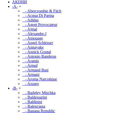
АКЦИИ
-A-
+
- Abercrombie & Fitch
- Acqua Di Parma
- Adidas
- Agent Provocateur
- Ajmal
- Alexandre.J
- Amouage
- Angel Schlesser
- Annayake
- Annick Goutal
- Antonio Banderas
- Aramis
- Armaf
- Armand Basi
- Armani
- Aroma Narcotique
- Azzaro
-B-
+
- Badgley Mischka
- Baldessarini
- Baldinini
- Balenciaga
- Banana Republic