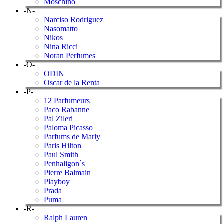
Moschino
-N-
Narciso Rodriguez
Nasomatto
Nikos
Nina Ricci
Noran Perfumes
-O-
ODIN
Oscar de la Renta
-P-
12 Parfumeurs
Paco Rabanne
Pal Zileri
Paloma Picasso
Parfums de Marly
Paris Hilton
Paul Smith
Penhaligon`s
Pierre Balmain
Playboy
Prada
Puma
-R-
Ralph Lauren