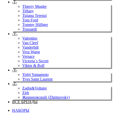
-T-
Thierry Mugler
Tiffany
Tiziana Terenzi
Tom Ford
Tommy Hilfiger
Trussardi
-V-
Valentino
Van Cleef
Vanderbilt
Vera Wang
Versace
Victoria`s Secret
Viktor & Rolf
-Y-
Yohji Yamamoto
Yves Saint Laurent
-Z-
Zadig&Voltaire
Zirh
Жириновский (Zhirinovsky)
ВСЕ БРЕНДЫ
НАБОРЫ