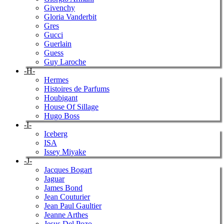
Givenchy
Gloria Vanderbit
Gres
Gucci
Guerlain
Guess
Guy Laroche
-H-
Hermes
Histoires de Parfums
Houbigant
House Of Sillage
Hugo Boss
-I-
Iceberg
ISA
Issey Miyake
-J-
Jacques Bogart
Jaguar
James Bond
Jean Couturier
Jean Paul Gaultier
Jeanne Arthes
Jesus Del Pozo