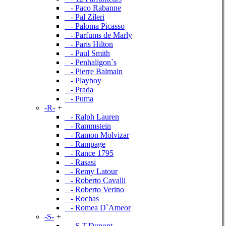
- Paco Rabanne
- Pal Zileri
- Paloma Picasso
- Parfums de Marly
- Paris Hilton
- Paul Smith
- Penhaligon`s
- Pierre Balmain
- Playboy
- Prada
- Puma
-R-
+
- Ralph Lauren
- Rammstein
- Ramon Molvizar
- Rampage
- Rance 1795
- Rasasi
- Remy Latour
- Roberto Cavalli
- Roberto Verino
- Rochas
- Romea D`Ameor
-S-
+
- S.T.Dupont