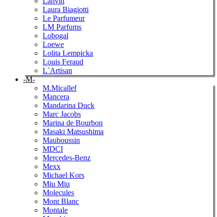
Lanvin
Laura Biagiotti
Le Parfumeur
LM Parfums
Lobogal
Loewe
Lolita Lempicka
Louis Feraud
L`Artisan
-M-
M.Micallef
Mancera
Mandarina Duck
Marc Jacobs
Marina de Bourbon
Masaki Matsushima
Mauboussin
MDCI
Mercedes-Benz
Mexx
Michael Kors
Miu Miu
Molecules
Mont Blanc
Montale