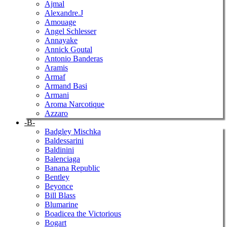
Ajmal
Alexandre.J
Amouage
Angel Schlesser
Annayake
Annick Goutal
Antonio Banderas
Aramis
Armaf
Armand Basi
Armani
Aroma Narcotique
Azzaro
-B-
Badgley Mischka
Baldessarini
Baldinini
Balenciaga
Banana Republic
Bentley
Beyonce
Bill Blass
Blumarine
Boadicea the Victorious
Bogart