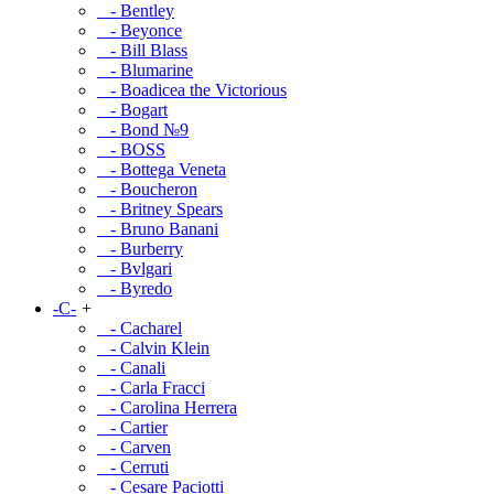
- Bentley
- Beyonce
- Bill Blass
- Blumarine
- Boadicea the Victorious
- Bogart
- Bond №9
- BOSS
- Bottega Veneta
- Boucheron
- Britney Spears
- Bruno Banani
- Burberry
- Bvlgari
- Byredo
-C-
+
- Cacharel
- Calvin Klein
- Canali
- Carla Fracci
- Carolina Herrera
- Cartier
- Carven
- Cerruti
- Cesare Paciotti