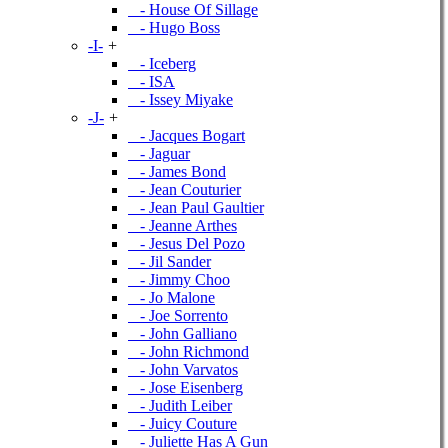
- House Of Sillage
- Hugo Boss
-I-
+
- Iceberg
- ISA
- Issey Miyake
-J-
+
- Jacques Bogart
- Jaguar
- James Bond
- Jean Couturier
- Jean Paul Gaultier
- Jeanne Arthes
- Jesus Del Pozo
- Jil Sander
- Jimmy Choo
- Jo Malone
- Joe Sorrento
- John Galliano
- John Richmond
- John Varvatos
- Jose Eisenberg
- Judith Leiber
- Juicy Couture
- Juliette Has A Gun