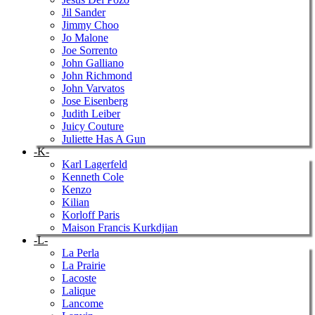
Jil Sander
Jimmy Choo
Jo Malone
Joe Sorrento
John Galliano
John Richmond
John Varvatos
Jose Eisenberg
Judith Leiber
Juicy Couture
Juliette Has A Gun
-K-
Karl Lagerfeld
Kenneth Cole
Kenzo
Kilian
Korloff Paris
Maison Francis Kurkdjian
-L-
La Perla
La Prairie
Lacoste
Lalique
Lancome