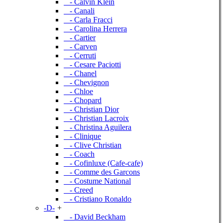
- Calvin Klein
- Canali
- Carla Fracci
- Carolina Herrera
- Cartier
- Carven
- Cerruti
- Cesare Paciotti
- Chanel
- Chevignon
- Chloe
- Chopard
- Christian Dior
- Christian Lacroix
- Christina Aguilera
- Clinique
- Clive Christian
- Coach
- Cofinluxe (Cafe-cafe)
- Comme des Garcons
- Costume National
- Creed
- Cristiano Ronaldo
-D-
+
- David Beckham