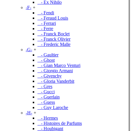
- Ex Nihilo
-F-
+
- Fendi
- Feraud Louis
- Ferrari
- Ferre
- Franck Boclet
- Franck Olivier
- Frederic Malle
-G-
+
- Gaultier
- Ghost
- Gian Marco Venturi
- Giorgio Armani
- Givenchy
- Gloria Vanderbit
- Gres
- Gucci
- Guerlain
- Guess
- Guy Laroche
-H-
+
- Hermes
- Histoires de Parfums
- Houbigant