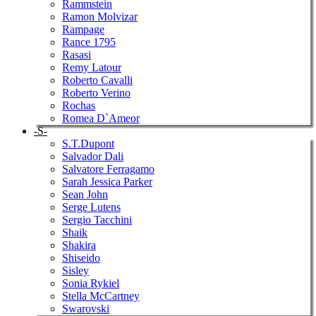
Rammstein
Ramon Molvizar
Rampage
Rance 1795
Rasasi
Remy Latour
Roberto Cavalli
Roberto Verino
Rochas
Romea D`Ameor
-S-
S.T.Dupont
Salvador Dali
Salvatore Ferragamo
Sarah Jessica Parker
Sean John
Serge Lutens
Sergio Tacchini
Shaik
Shakira
Shiseido
Sisley
Sonia Rykiel
Stella McCartney
Swarovski