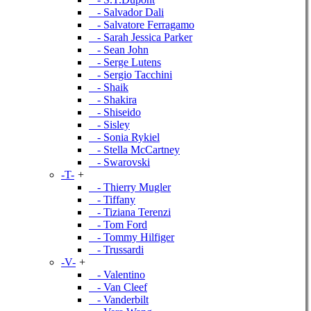
- Salvador Dali
- Salvatore Ferragamo
- Sarah Jessica Parker
- Sean John
- Serge Lutens
- Sergio Tacchini
- Shaik
- Shakira
- Shiseido
- Sisley
- Sonia Rykiel
- Stella McCartney
- Swarovski
-T-
+
- Thierry Mugler
- Tiffany
- Tiziana Terenzi
- Tom Ford
- Tommy Hilfiger
- Trussardi
-V-
+
- Valentino
- Van Cleef
- Vanderbilt