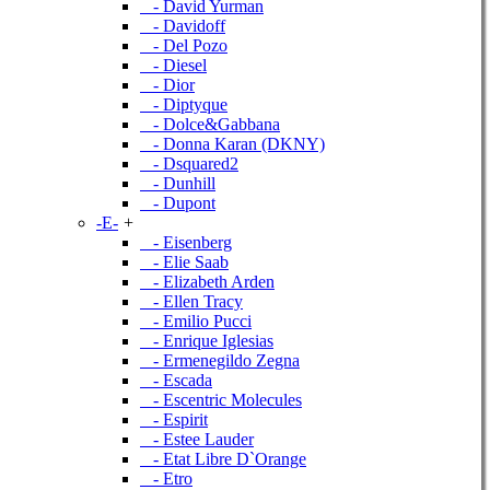
- David Yurman
- Davidoff
- Del Pozo
- Diesel
- Dior
- Diptyque
- Dolce&Gabbana
- Donna Karan (DKNY)
- Dsquared2
- Dunhill
- Dupont
-E-
+
- Eisenberg
- Elie Saab
- Elizabeth Arden
- Ellen Tracy
- Emilio Pucci
- Enrique Iglesias
- Ermenegildo Zegna
- Escada
- Escentric Molecules
- Espirit
- Estee Lauder
- Etat Libre D`Orange
- Etro