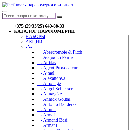
+375 (29/33/25) 640-88-33
КАТАЛОГ ПАРФЮМЕРИИ
НАБОРЫ
АКЦИИ
-A-
+
- Abercrombie & Fitch
- Acqua Di Parma
- Adidas
- Agent Provocateur
- Ajmal
- Alexandre.J
- Amouage
- Angel Schlesser
- Annayake
- Annick Goutal
- Antonio Banderas
- Aramis
- Armaf
- Armand Basi
- Armani