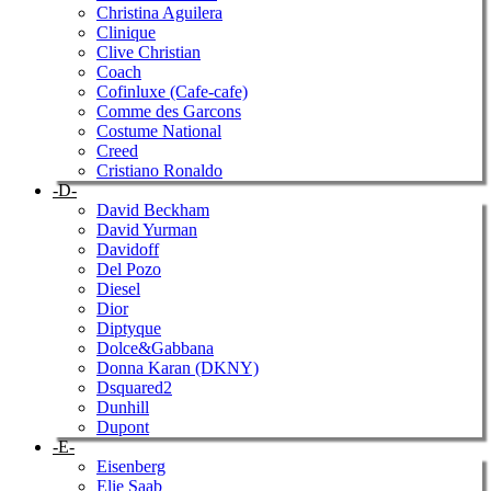
Christina Aguilera
Clinique
Clive Christian
Coach
Cofinluxe (Cafe-cafe)
Comme des Garcons
Costume National
Creed
Cristiano Ronaldo
-D-
David Beckham
David Yurman
Davidoff
Del Pozo
Diesel
Dior
Diptyque
Dolce&Gabbana
Donna Karan (DKNY)
Dsquared2
Dunhill
Dupont
-E-
Eisenberg
Elie Saab