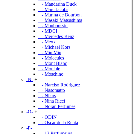
- Mandarina Duck
- Marc Jacobs
- Marina de Bourbon
- Masaki Matsushima
- Mauboussin
- MDCI
- Mercedes-Benz
- Mexx
- Michael Kors
- Miu Miu
- Molecules
- Mont Blanc
- Montale
- Moschino
-N-
+
- Narciso Rodriguez
- Nasomatto
- Nikos
- Nina Ricci
- Noran Perfumes
-O-
+
- ODIN
- Oscar de la Renta
-P-
+
- 12 Parfumeurs