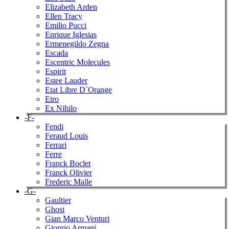
Elizabeth Arden
Ellen Tracy
Emilio Pucci
Enrique Iglesias
Ermenegildo Zegna
Escada
Escentric Molecules
Espirit
Estee Lauder
Etat Libre D`Orange
Etro
Ex Nihilo
-F-
Fendi
Feraud Louis
Ferrari
Ferre
Franck Boclet
Franck Olivier
Frederic Malle
-G-
Gaultier
Ghost
Gian Marco Venturi
Giorgio Armani