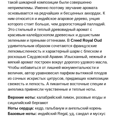
такой шикарной композиции были совершенно
неприемлемы. Именно поэтому звучание аромата
основывается на редчайших и бесценных аккордах. К
ним относится и индийское агаровое дерево, унция
которого стоит больше, чем дорогостоящий палладий.
Это стильный и теплый древовидный аромат с
красивым калейдоскопом древесных и душистыми
зелеными и пряными оттенками.
В
C
reed Royal Oud
удивительным образом сочетаются французские
легкомысленность и характерный шарм с блеском и
роскошью Саудовской Аравии. Изысканный, нежный и
мягкий аромат построен вокруг дорогого удового масла.
Чтобы избавиться от лишней монументальности и
величия, автор уравновесил парфюм вытяжкой плодов
из сочных искристых цитрусов, придающих композиции
свежесть и легкость. А пикантные восточные специи и
ангелика привнесли чувственные и теплые ноты.
Верхние ноты
: калабрийский лимон, розовые ягоды и
сицилийский бергамот
Ноты сердца:
кедр, гальбанум и ангельский корень
Базовые ноты:
индийский Regal, уд, сандал и мускус