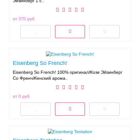
Эйзинберг 1 с..
от 370 руб.
Eisenberg So French!
Eisenberg So French! 100% оригиналЖозе Эйзинберг
Со ФренчЖенский арома..
от 0 руб.