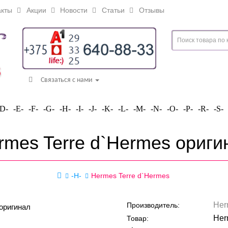
кты
Акции
Новости
Статьи
Отзывы
Связаться с нами
-D-
-E-
-F-
-G-
-H-
-I-
-J-
-K-
-L-
-M-
-N-
-O-
-P-
-R-
-S-
rmes Terre d`Hermes ориги
-H-
Hermes Terre d`Hermes
Her
Производитель:
Her
Товар: