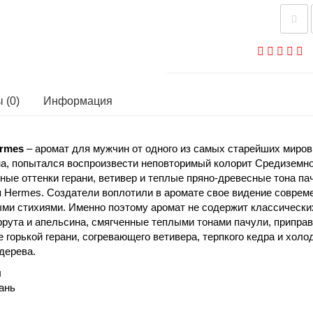
 (0)
Информация
ermes
– аромат для мужчин от одного из самых старейших миро
на, попытался воспроизвести неповторимый колорит Средиземн
ные оттенки герани, ветивер и теплые пряно-древесные тона п
я Hermes. Создатели воплотили в аромате свое видение совре
дными стихиями. Именно поэтому аромат не содержит классическ
рута и апельсина, смягченные теплыми тонами пачули, припр
 горькой герани, согревающего ветивера, терпкого кедра и холо
дерева.
ы
рань