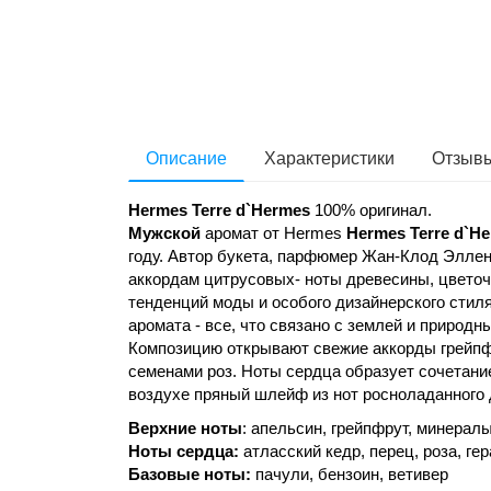
Описание
Характеристики
Отзывы
Hermes Terre d`Hermes
100% оригинал.
Мужской
аромат от Hermes
Hermes Terre d`H
году. Автор букета, парфюмер Жан-Клод Элле
аккордам цитрусовых- ноты древесины, цветоч
тенденций моды и особого дизайнерского стил
аромата - все, что связано с землей и приро
Композицию открывают свежие аккорды грейпф
семенами роз. Ноты сердца образует сочетание
воздухе пряный шлейф из нот росноладанного 
Верхние ноты
: апельсин, грейпфрут, минерал
Ноты сердца:
атласский кедр, перец, роза, ге
Базовые ноты:
пачули, бензоин, ветивер