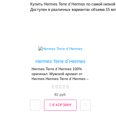
Купить Hermes Terre d`Hermes по самой низкой
Доступен в различных вариантах объема 15 мл,
Hermes Terre d`Hermes
Hermes Terre d`Hermes 100%
оригинал. Мужской аромат от
Hermes Hermes Terre d`Hermes –
аромат для мужчин от одного из
самых старейших мировых
парижских домов Hermes,
82 руб.
выпущен в 2006 году. Автор
букета, парфюмер Жан-Клод
В КОРЗИНУ
Эллена, попытался
воспроизвести неповторимый