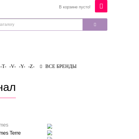
В корзине пусто!
-T-
-V-
-Y-
-Z-
ВСЕ БРЕНДЫ
нал
mes
mes Terre