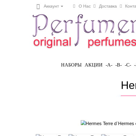
Аккаунт
О Нас
Доставка
Конта
НАБОРЫ
АКЦИИ
-A-
-B-
-C-
He