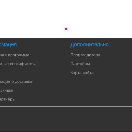
рмация
Дополнительно
тная программа
Производители
чные сертификаты
Партнёры
Карта сайта
ация о доставке
 скидки
артнеры
мужчин, парфюмированная вода, парфюм женский, парфюмерия оригинал, парфюмерия минск, 
и косметика, купить парфюм в минске, купить туалетную воду, мужская парфюмерия бай, 