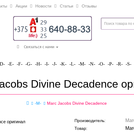
кты
Акции
Новости
Статьи
Отзывы
Связаться с нами
-D-
-E-
-F-
-G-
-H-
-I-
-J-
-K-
-L-
-M-
-N-
-O-
-P-
-R-
-S-
acobs Divine Decadence о
-M-
Marc Jacobs Divine Decadence
Mar
Производитель:
Mar
Товар: