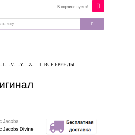
В корзине пусто!
-T-
-V-
-Y-
-Z-
ВСЕ БРЕНДЫ
ригинал
c Jacobs
c Jacobs Divine