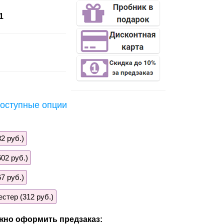
1
оступные опции
2 руб.)
02 руб.)
7 руб.)
стер (312 руб.)
жно оформить предзаказ: