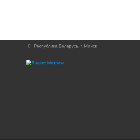
Республика Беларусь, г. Минск
парфюмерия купить, духи купить, женская парфюмерия, мужские духи,
мужская туалетная вода, парфюмерия, мужской парфюм, женский