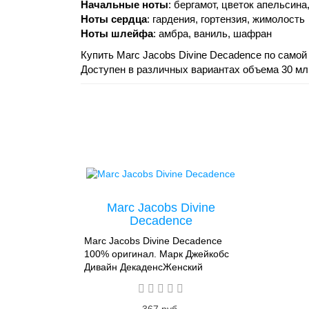
Начальные ноты
: бергамот, цветок апельсин
Ноты сердца
: гардения, гортензия, жимолость
Ноты шлейфа
: амбра, ваниль, шафран
Купить Marc Jacobs Divine Decadence по самой
Доступен в различных вариантах объема 30 мл,
Marc Jacobs Divine
Decadence
Marc Jacobs Divine Decadence
100% оригинал. Марк Джейкобс
Дивайн ДекаденсЖенский
аромат от Marc Jacobs Divine
Decadence - сияющее
великолепие роскоши и гламура