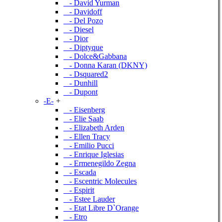
- David Yurman
- Davidoff
- Del Pozo
- Diesel
- Dior
- Diptyque
- Dolce&Gabbana
- Donna Karan (DKNY)
- Dsquared2
- Dunhill
- Dupont
-E-
+
- Eisenberg
- Elie Saab
- Elizabeth Arden
- Ellen Tracy
- Emilio Pucci
- Enrique Iglesias
- Ermenegildo Zegna
- Escada
- Escentric Molecules
- Espirit
- Estee Lauder
- Etat Libre D`Orange
- Etro