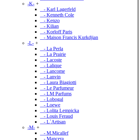
-K-
+
- Karl Lagerfeld
- Kenneth Cole
- Kenzo
- Kilian
- Korloff Paris
- Maison Francis Kurkdjian
-L-
+
- La Perla
- La Prairie
- Lacoste
- Lalique
- Lancome
- Lanvin
- Laura Biagiotti
- Le Parfumeur
- LM Parfums
- Lobogal
- Loewe
- Lolita Lempicka
- Louis Feraud
- L`Artisan
-M-
+
- M.Micallef
- Mancera