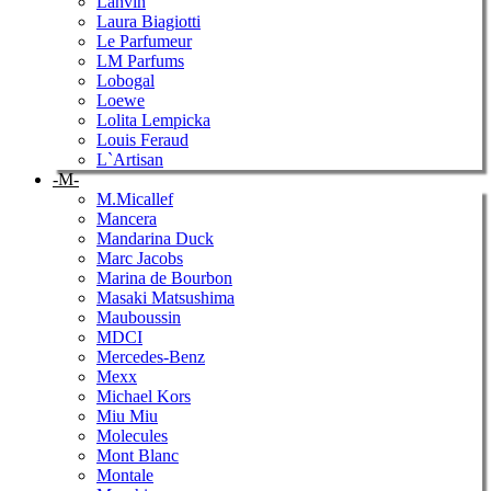
Lanvin
Laura Biagiotti
Le Parfumeur
LM Parfums
Lobogal
Loewe
Lolita Lempicka
Louis Feraud
L`Artisan
-M-
M.Micallef
Mancera
Mandarina Duck
Marc Jacobs
Marina de Bourbon
Masaki Matsushima
Mauboussin
MDCI
Mercedes-Benz
Mexx
Michael Kors
Miu Miu
Molecules
Mont Blanc
Montale