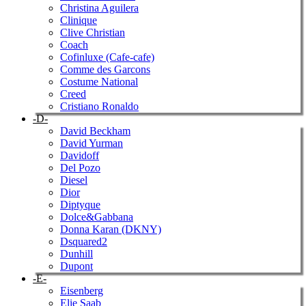
Christina Aguilera
Clinique
Clive Christian
Coach
Cofinluxe (Cafe-cafe)
Comme des Garcons
Costume National
Creed
Cristiano Ronaldo
-D-
David Beckham
David Yurman
Davidoff
Del Pozo
Diesel
Dior
Diptyque
Dolce&Gabbana
Donna Karan (DKNY)
Dsquared2
Dunhill
Dupont
-E-
Eisenberg
Elie Saab