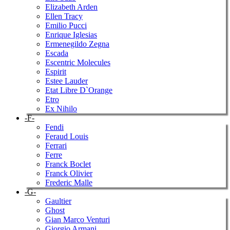
Elizabeth Arden
Ellen Tracy
Emilio Pucci
Enrique Iglesias
Ermenegildo Zegna
Escada
Escentric Molecules
Espirit
Estee Lauder
Etat Libre D`Orange
Etro
Ex Nihilo
-F-
Fendi
Feraud Louis
Ferrari
Ferre
Franck Boclet
Franck Olivier
Frederic Malle
-G-
Gaultier
Ghost
Gian Marco Venturi
Giorgio Armani