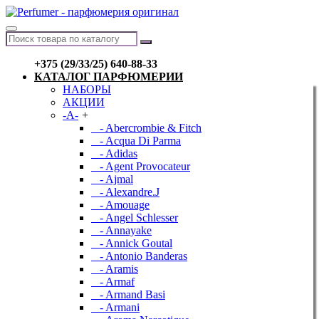
+375 (29/33/25) 640-88-33
КАТАЛОГ ПАРФЮМЕРИИ
НАБОРЫ
АКЦИИ
-A-
+
- Abercrombie & Fitch
- Acqua Di Parma
- Adidas
- Agent Provocateur
- Ajmal
- Alexandre.J
- Amouage
- Angel Schlesser
- Annayake
- Annick Goutal
- Antonio Banderas
- Aramis
- Armaf
- Armand Basi
- Armani