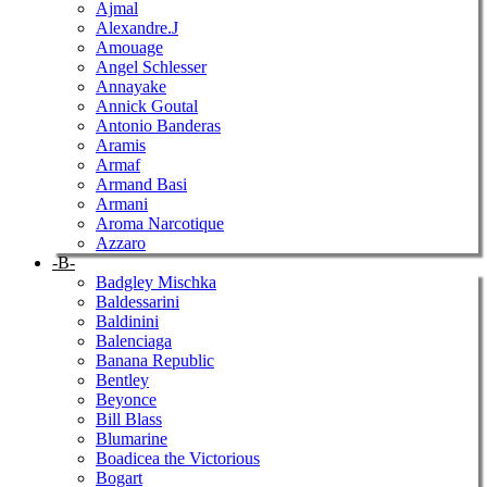
Ajmal
Alexandre.J
Amouage
Angel Schlesser
Annayake
Annick Goutal
Antonio Banderas
Aramis
Armaf
Armand Basi
Armani
Aroma Narcotique
Azzaro
-B-
Badgley Mischka
Baldessarini
Baldinini
Balenciaga
Banana Republic
Bentley
Beyonce
Bill Blass
Blumarine
Boadicea the Victorious
Bogart