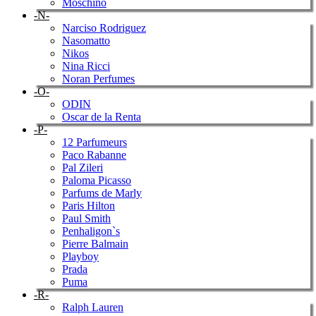
Moschino
-N-
Narciso Rodriguez
Nasomatto
Nikos
Nina Ricci
Noran Perfumes
-O-
ODIN
Oscar de la Renta
-P-
12 Parfumeurs
Paco Rabanne
Pal Zileri
Paloma Picasso
Parfums de Marly
Paris Hilton
Paul Smith
Penhaligon`s
Pierre Balmain
Playboy
Prada
Puma
-R-
Ralph Lauren