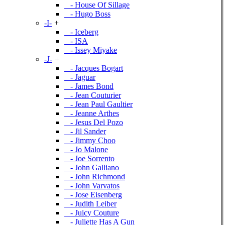
- House Of Sillage
- Hugo Boss
-I-
+
- Iceberg
- ISA
- Issey Miyake
-J-
+
- Jacques Bogart
- Jaguar
- James Bond
- Jean Couturier
- Jean Paul Gaultier
- Jeanne Arthes
- Jesus Del Pozo
- Jil Sander
- Jimmy Choo
- Jo Malone
- Joe Sorrento
- John Galliano
- John Richmond
- John Varvatos
- Jose Eisenberg
- Judith Leiber
- Juicy Couture
- Juliette Has A Gun