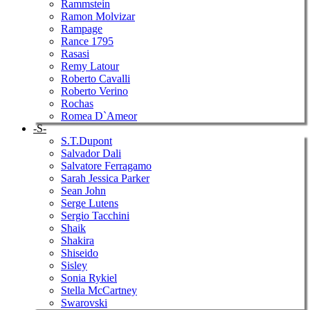
Rammstein
Ramon Molvizar
Rampage
Rance 1795
Rasasi
Remy Latour
Roberto Cavalli
Roberto Verino
Rochas
Romea D`Ameor
-S-
S.T.Dupont
Salvador Dali
Salvatore Ferragamo
Sarah Jessica Parker
Sean John
Serge Lutens
Sergio Tacchini
Shaik
Shakira
Shiseido
Sisley
Sonia Rykiel
Stella McCartney
Swarovski