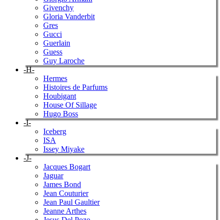
Givenchy
Gloria Vanderbit
Gres
Gucci
Guerlain
Guess
Guy Laroche
-H-
Hermes
Histoires de Parfums
Houbigant
House Of Sillage
Hugo Boss
-I-
Iceberg
ISA
Issey Miyake
-J-
Jacques Bogart
Jaguar
James Bond
Jean Couturier
Jean Paul Gaultier
Jeanne Arthes
Jesus Del Pozo