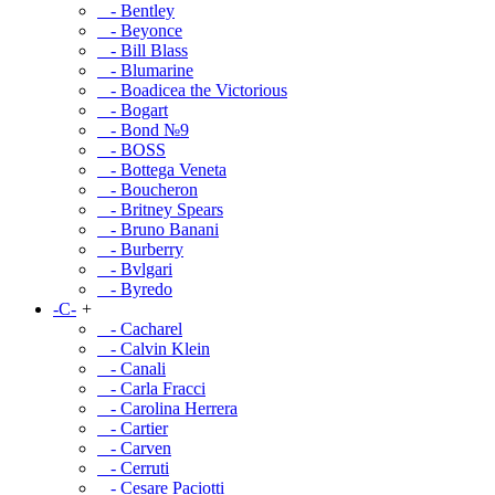
- Bentley
- Beyonce
- Bill Blass
- Blumarine
- Boadicea the Victorious
- Bogart
- Bond №9
- BOSS
- Bottega Veneta
- Boucheron
- Britney Spears
- Bruno Banani
- Burberry
- Bvlgari
- Byredo
-C-
+
- Cacharel
- Calvin Klein
- Canali
- Carla Fracci
- Carolina Herrera
- Cartier
- Carven
- Cerruti
- Cesare Paciotti