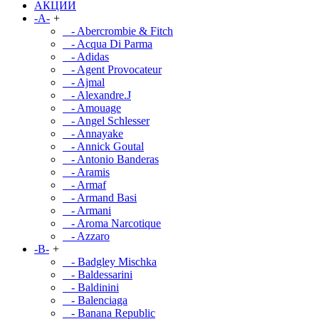
АКЦИИ
-A-
+
- Abercrombie & Fitch
- Acqua Di Parma
- Adidas
- Agent Provocateur
- Ajmal
- Alexandre.J
- Amouage
- Angel Schlesser
- Annayake
- Annick Goutal
- Antonio Banderas
- Aramis
- Armaf
- Armand Basi
- Armani
- Aroma Narcotique
- Azzaro
-B-
+
- Badgley Mischka
- Baldessarini
- Baldinini
- Balenciaga
- Banana Republic