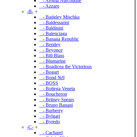
- Aroma Narcotique
- Azzaro
-B-
+
- Badgley Mischka
- Baldessarini
- Baldinini
- Balenciaga
- Banana Republic
- Bentley
- Beyonce
- Bill Blass
- Blumarine
- Boadicea the Victorious
- Bogart
- Bond №9
- BOSS
- Bottega Veneta
- Boucheron
- Britney Spears
- Bruno Banani
- Burberry
- Bvlgari
- Byredo
-C-
+
- Cacharel