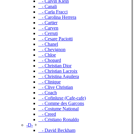
- Calvin Klein
- Canali
- Carla Fracci
- Carolina Herrera
- Cartier
- Carven
- Cerruti
- Cesare Paciotti
- Chanel
- Chevignon
- Chloe
- Chopard
- Christian Dior
- Christian Lacroix
- Christina Aguilera
- Clinique
- Clive Christian
- Coach
- Cofinluxe (Cafe-cafe)
- Comme des Garcons
- Costume National
- Creed
- Cristiano Ronaldo
-D-
+
- David Beckham