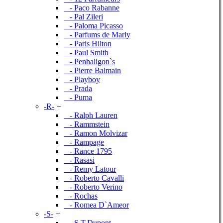
- Paco Rabanne
- Pal Zileri
- Paloma Picasso
- Parfums de Marly
- Paris Hilton
- Paul Smith
- Penhaligon`s
- Pierre Balmain
- Playboy
- Prada
- Puma
-R-
+
- Ralph Lauren
- Rammstein
- Ramon Molvizar
- Rampage
- Rance 1795
- Rasasi
- Remy Latour
- Roberto Cavalli
- Roberto Verino
- Rochas
- Romea D`Ameor
-S-
+
- S.T.Dupont