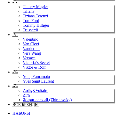
-T-
Thierry Mugler
Tiffany
Tiziana Terenzi
Tom Ford
Tommy Hilfiger
Trussardi
-V-
Valentino
Van Cleef
Vanderbilt
Vera Wang
Versace
Victoria`s Secret
Viktor & Rolf
-Y-
Yohji Yamamoto
Yves Saint Laurent
-Z-
Zadig&Voltaire
Zirh
Жириновский (Zhirinovsky)
ВСЕ БРЕНДЫ
НАБОРЫ