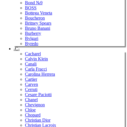
Bond №9
BOSS
Bottega Veneta
Boucheron
Britney Spears
Bruno Banani
Burberry
Bvlgari
Byredo
-C-
Cacharel
Calvin Klein
Canali
Carla Fracci
Carolina Herrera
Cartier
Carven
Cerruti
Cesare Paciotti
Chanel
Chevignon
Chloe
Chopard
Christian Dior
Christian Lacroix