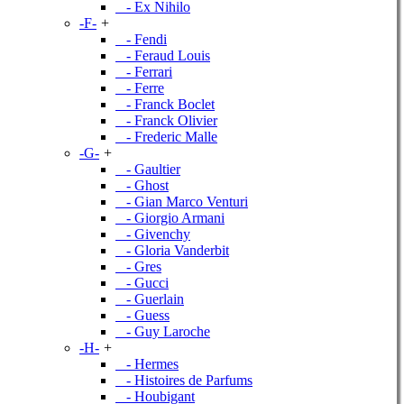
- Ex Nihilo
-F-
+
- Fendi
- Feraud Louis
- Ferrari
- Ferre
- Franck Boclet
- Franck Olivier
- Frederic Malle
-G-
+
- Gaultier
- Ghost
- Gian Marco Venturi
- Giorgio Armani
- Givenchy
- Gloria Vanderbit
- Gres
- Gucci
- Guerlain
- Guess
- Guy Laroche
-H-
+
- Hermes
- Histoires de Parfums
- Houbigant