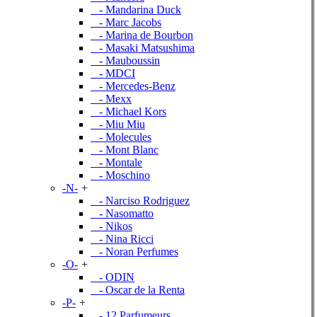
- Mandarina Duck
- Marc Jacobs
- Marina de Bourbon
- Masaki Matsushima
- Mauboussin
- MDCI
- Mercedes-Benz
- Mexx
- Michael Kors
- Miu Miu
- Molecules
- Mont Blanc
- Montale
- Moschino
-N-
+
- Narciso Rodriguez
- Nasomatto
- Nikos
- Nina Ricci
- Noran Perfumes
-O-
+
- ODIN
- Oscar de la Renta
-P-
+
- 12 Parfumeurs