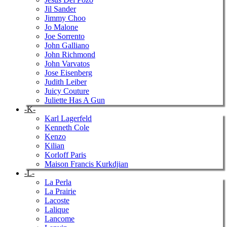
Jil Sander
Jimmy Choo
Jo Malone
Joe Sorrento
John Galliano
John Richmond
John Varvatos
Jose Eisenberg
Judith Leiber
Juicy Couture
Juliette Has A Gun
-K-
Karl Lagerfeld
Kenneth Cole
Kenzo
Kilian
Korloff Paris
Maison Francis Kurkdjian
-L-
La Perla
La Prairie
Lacoste
Lalique
Lancome