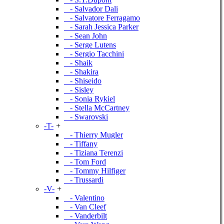
- Salvador Dali
- Salvatore Ferragamo
- Sarah Jessica Parker
- Sean John
- Serge Lutens
- Sergio Tacchini
- Shaik
- Shakira
- Shiseido
- Sisley
- Sonia Rykiel
- Stella McCartney
- Swarovski
-T-
+
- Thierry Mugler
- Tiffany
- Tiziana Terenzi
- Tom Ford
- Tommy Hilfiger
- Trussardi
-V-
+
- Valentino
- Van Cleef
- Vanderbilt