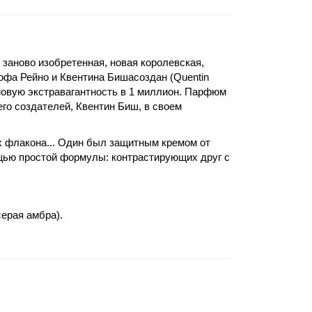
и заново изобретенная, новая королевская,
офа Рейно и Квентина Бишасоздан (Quentin
 новую экстравагантность в 1 миллион. Парфюм
его создателей, Квентин Биш, в своем
х флакона... Один был защитным кремом от
ощью простой формулы: контрастирующих друг с
ерая амбра).