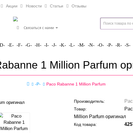
Акции
Новости
Статьи
Отзывы
Связаться с нами
-D-
-E-
-F-
-G-
-H-
-I-
-J-
-K-
-L-
-M-
-N-
-O-
-P-
-R-
-S-
abanne 1 Million Parfum о
-P-
Paco Rabanne 1 Million Parfum
Pac
Производитель:
Pac
Товар:
Million Parfum оригинал
425
Код товара: