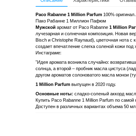
Описание
Характеристики
Отзывы
Paco Rabanne 1 Million Parfum
100% оригинал.
Пако Рабанне 1 Миллион Пафюм
Мужской
аромат от Paco Rabanne
1 Million Pa
лучезарная и солнечная композиция. Новая ве
Bisch и Christophe Raynaud), цветочная нота 
создает впечатление слегка соленой кожи под
Инстаграме:
"Идея аромата возникла случайно: возвративш
солнца, а второй – пробник масла цистуса (л
другом ароматов солоноватого масла монои (туб
1 Million Parfum
выпущен в 2020 году.
Основные ноты:
сладко-соленый аккорд масла
Купить Paco Rabanne 1 Million Parfum по самой
Доступен в различных вариантах объема 50 мл,