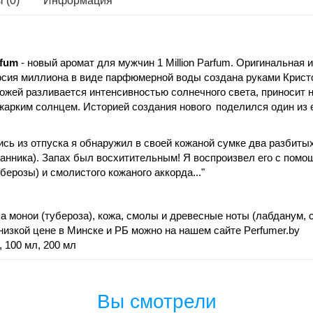
 (0)
Информация
rfum
- новый аромат для мужчин 1 Million Parfum. Оригинальная 
рсия миллиона в виде парфюмерной воды создана руками Крист
с кожей разливается интенсивностью солнечного света, приносит
 жарким солнцем. Историей создания нового
поделился один из 
ись из отпуска я обнаружил в своей кожаной сумке два разбиты
аданника). Запах был восхитительным! Я воспроизвел его с пом
ерозы) и смолистого кожаного аккорда..."
 монои (тубероза), кожа, смолы и древесные ноты (лабданум, с
 низкой цене в Минске и РБ можно на нашем сайте Perfumer.by
 100 мл, 200 мл
Вы смотрели