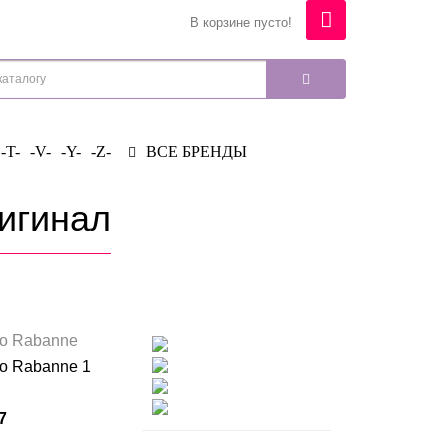
В корзине пусто!
-T-
-V-
-Y-
-Z-
ВСЕ БРЕНДЫ
ригинал
o Rabanne
o Rabanne 1
7