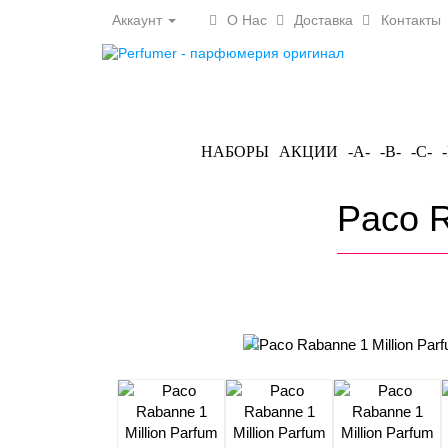
Аккаунт
О Нас
Доставка
Контакты
НАБОРЫ
АКЦИИ
-A-
-B-
-C-
Paco R