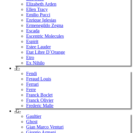
Elizabeth Arden
Ellen Tracy
Emilio Pucci
Enrique Iglesias
Ermenegildo Zegna
Escada
Escentric Molecules
Espirit
Estee Lauder
Etat Libre D`Orange
Etro
Ex Nihilo
-F-
Fendi
Feraud Louis
Ferrari
Ferre
Franck Boclet
Franck Olivier
Frederic Malle
-G-
Gaultier
Ghost
Gian Marco Venturi
Giorgio Armani