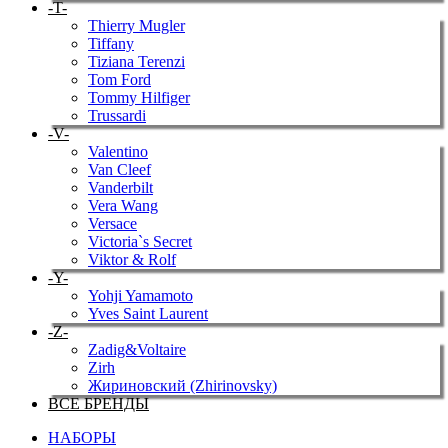
-T-
Thierry Mugler
Tiffany
Tiziana Terenzi
Tom Ford
Tommy Hilfiger
Trussardi
-V-
Valentino
Van Cleef
Vanderbilt
Vera Wang
Versace
Victoria`s Secret
Viktor & Rolf
-Y-
Yohji Yamamoto
Yves Saint Laurent
-Z-
Zadig&Voltaire
Zirh
Жириновский (Zhirinovsky)
ВСЕ БРЕНДЫ
НАБОРЫ