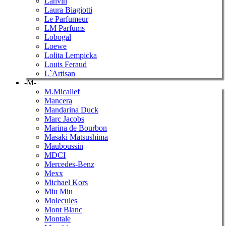
Lanvin
Laura Biagiotti
Le Parfumeur
LM Parfums
Lobogal
Loewe
Lolita Lempicka
Louis Feraud
L`Artisan
-M-
M.Micallef
Mancera
Mandarina Duck
Marc Jacobs
Marina de Bourbon
Masaki Matsushima
Mauboussin
MDCI
Mercedes-Benz
Mexx
Michael Kors
Miu Miu
Molecules
Mont Blanc
Montale