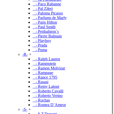
- Paco Rabanne
- Pal Zileri
- Paloma Picasso
- Parfums de Marly
- Paris Hilton
- Paul Smith
- Penhaligon`s
- Pierre Balmain
- Playboy
- Prada
- Puma
-R-
+
- Ralph Lauren
- Rammstein
- Ramon Molvizar
- Rampage
- Rance 1795
- Rasasi
- Remy Latour
- Roberto Cavalli
- Roberto Verino
- Rochas
- Romea D`Ameor
-S-
+
- S.T.Dupont