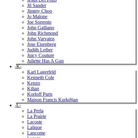
Jil Sander
Jimmy Choo
Jo Malone
Joe Sorrento
John Galliano
John Richmond
John Varvatos
Jose Eisenberg
Judith Leiber
Juicy Couture
Juliette Has A Gun
-K-
Karl Lagerfeld
Kenneth Cole
Kenzo
Kilian
Korloff Paris
Maison Francis Kurkdjian
-L-
La Perla
La Prairie
Lacoste
Lalique
Lancome