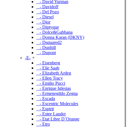
- David Yurman
- Davidoff
- Del Pozo
- Diesel
- Dior
- Diptyque
- Dolce&Gabbana
- Donna Karan (DKNY)
- Dsquared2
- Dunhill
- Dupont
-E-
+
- Eisenberg
- Elie Saab
- Elizabeth Arden
- Ellen Tracy
- Emilio Pucci
- Enrique Iglesias
- Ermenegildo Zegna
- Escada
- Escentric Molecules
- Espirit
- Estee Lauder
- Etat Libre D`Orange
- Etro