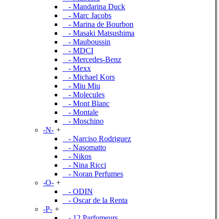
- Mandarina Duck
- Marc Jacobs
- Marina de Bourbon
- Masaki Matsushima
- Mauboussin
- MDCI
- Mercedes-Benz
- Mexx
- Michael Kors
- Miu Miu
- Molecules
- Mont Blanc
- Montale
- Moschino
-N-
+
- Narciso Rodriguez
- Nasomatto
- Nikos
- Nina Ricci
- Noran Perfumes
-O-
+
- ODIN
- Oscar de la Renta
-P-
+
- 12 Parfumeurs