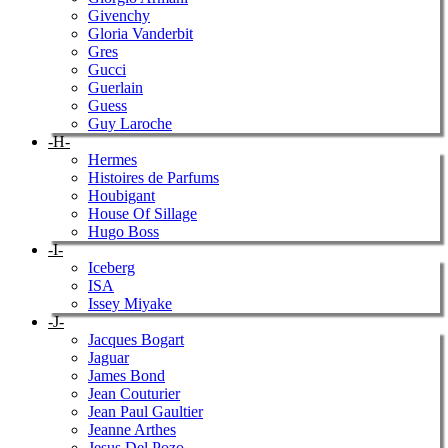
Givenchy
Gloria Vanderbit
Gres
Gucci
Guerlain
Guess
Guy Laroche
-H-
Hermes
Histoires de Parfums
Houbigant
House Of Sillage
Hugo Boss
-I-
Iceberg
ISA
Issey Miyake
-J-
Jacques Bogart
Jaguar
James Bond
Jean Couturier
Jean Paul Gaultier
Jeanne Arthes
Jesus Del Pozo