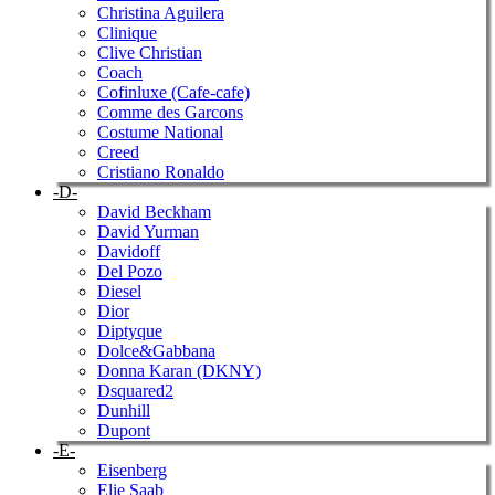
Christina Aguilera
Clinique
Clive Christian
Coach
Cofinluxe (Cafe-cafe)
Comme des Garcons
Costume National
Creed
Cristiano Ronaldo
-D-
David Beckham
David Yurman
Davidoff
Del Pozo
Diesel
Dior
Diptyque
Dolce&Gabbana
Donna Karan (DKNY)
Dsquared2
Dunhill
Dupont
-E-
Eisenberg
Elie Saab