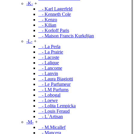
-K-
+
- Karl Lagerfeld
- Kenneth Cole
- Kenzo
- Kilian
- Korloff Paris
- Maison Francis Kurkdjian
-L-
+
- La Perla
- La Prairie
- Lacoste
- Lalique
- Lancome
- Lanvin
- Laura Biagiotti
- Le Parfumeur
- LM Parfums
- Lobogal
- Loewe
- Lolita Lempicka
- Louis Feraud
- L`Artisan
-M-
+
- M.Micallef
- Mancera