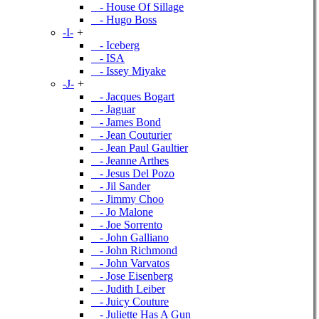
- House Of Sillage
- Hugo Boss
-I-
+
- Iceberg
- ISA
- Issey Miyake
-J-
+
- Jacques Bogart
- Jaguar
- James Bond
- Jean Couturier
- Jean Paul Gaultier
- Jeanne Arthes
- Jesus Del Pozo
- Jil Sander
- Jimmy Choo
- Jo Malone
- Joe Sorrento
- John Galliano
- John Richmond
- John Varvatos
- Jose Eisenberg
- Judith Leiber
- Juicy Couture
- Juliette Has A Gun