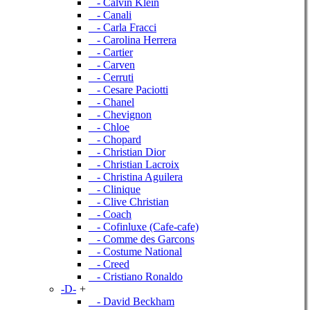
- Calvin Klein
- Canali
- Carla Fracci
- Carolina Herrera
- Cartier
- Carven
- Cerruti
- Cesare Paciotti
- Chanel
- Chevignon
- Chloe
- Chopard
- Christian Dior
- Christian Lacroix
- Christina Aguilera
- Clinique
- Clive Christian
- Coach
- Cofinluxe (Cafe-cafe)
- Comme des Garcons
- Costume National
- Creed
- Cristiano Ronaldo
-D-
+
- David Beckham