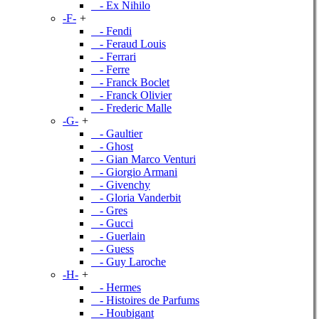
- Ex Nihilo
-F-
+
- Fendi
- Feraud Louis
- Ferrari
- Ferre
- Franck Boclet
- Franck Olivier
- Frederic Malle
-G-
+
- Gaultier
- Ghost
- Gian Marco Venturi
- Giorgio Armani
- Givenchy
- Gloria Vanderbit
- Gres
- Gucci
- Guerlain
- Guess
- Guy Laroche
-H-
+
- Hermes
- Histoires de Parfums
- Houbigant