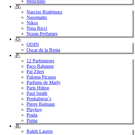
Moschino
-N-
Narciso Rodriguez
Nasomatto
Nikos
Nina Ricci
Noran Perfumes
-O-
ODIN
Oscar de la Renta
-P-
12 Parfumeurs
Paco Rabanne
Pal Zileri
Paloma Picasso
Parfums de Marly
Paris Hilton
Paul Smith
Penhaligon`s
Pierre Balmain
Playboy
Prada
Puma
-R-
Ralph Lauren