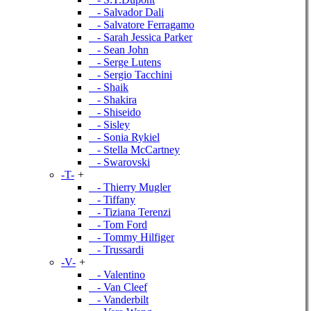
- Salvador Dali
- Salvatore Ferragamo
- Sarah Jessica Parker
- Sean John
- Serge Lutens
- Sergio Tacchini
- Shaik
- Shakira
- Shiseido
- Sisley
- Sonia Rykiel
- Stella McCartney
- Swarovski
-T-
+
- Thierry Mugler
- Tiffany
- Tiziana Terenzi
- Tom Ford
- Tommy Hilfiger
- Trussardi
-V-
+
- Valentino
- Van Cleef
- Vanderbilt