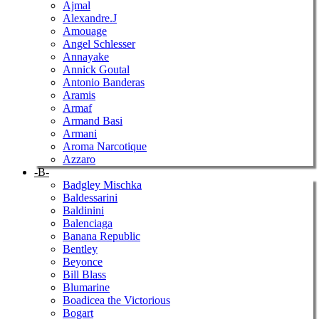
Ajmal
Alexandre.J
Amouage
Angel Schlesser
Annayake
Annick Goutal
Antonio Banderas
Aramis
Armaf
Armand Basi
Armani
Aroma Narcotique
Azzaro
-B-
Badgley Mischka
Baldessarini
Baldinini
Balenciaga
Banana Republic
Bentley
Beyonce
Bill Blass
Blumarine
Boadicea the Victorious
Bogart