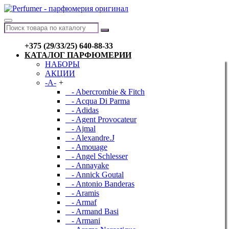
+375 (29/33/25) 640-88-33
КАТАЛОГ ПАРФЮМЕРИИ
НАБОРЫ
АКЦИИ
-A-
+
- Abercrombie & Fitch
- Acqua Di Parma
- Adidas
- Agent Provocateur
- Ajmal
- Alexandre.J
- Amouage
- Angel Schlesser
- Annayake
- Annick Goutal
- Antonio Banderas
- Aramis
- Armaf
- Armand Basi
- Armani