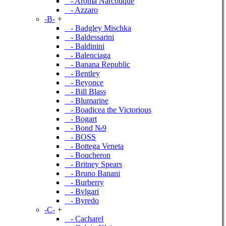
- Aroma Narcotique
- Azzaro
-B-
+
- Badgley Mischka
- Baldessarini
- Baldinini
- Balenciaga
- Banana Republic
- Bentley
- Beyonce
- Bill Blass
- Blumarine
- Boadicea the Victorious
- Bogart
- Bond №9
- BOSS
- Bottega Veneta
- Boucheron
- Britney Spears
- Bruno Banani
- Burberry
- Bvlgari
- Byredo
-C-
+
- Cacharel