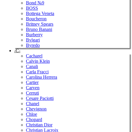
Bond №9
BOSS
Bottega Veneta
Boucheron
Britney Spears
Bruno Banani
Burberry
Bvlgari
Byredo
-C-
Cacharel
Calvin Klein
Canali
Carla Fracci
Carolina Herrera
Cartier
Carven
Cerruti
Cesare Paciotti
Chanel
Chevignon
Chloe
Chopard
Christian Dior
Christian Lacroix