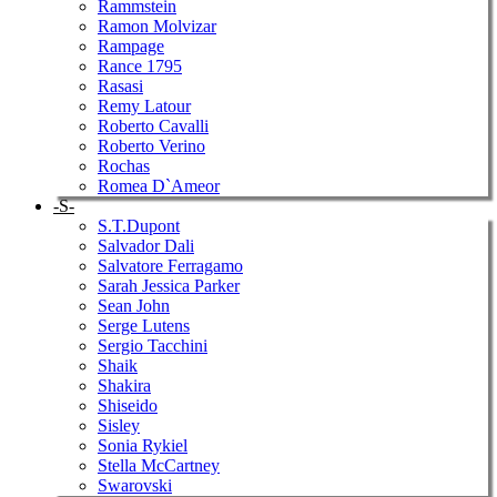
Rammstein
Ramon Molvizar
Rampage
Rance 1795
Rasasi
Remy Latour
Roberto Cavalli
Roberto Verino
Rochas
Romea D`Ameor
-S-
S.T.Dupont
Salvador Dali
Salvatore Ferragamo
Sarah Jessica Parker
Sean John
Serge Lutens
Sergio Tacchini
Shaik
Shakira
Shiseido
Sisley
Sonia Rykiel
Stella McCartney
Swarovski