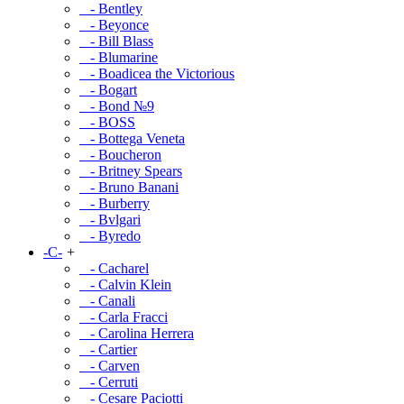
- Bentley
- Beyonce
- Bill Blass
- Blumarine
- Boadicea the Victorious
- Bogart
- Bond №9
- BOSS
- Bottega Veneta
- Boucheron
- Britney Spears
- Bruno Banani
- Burberry
- Bvlgari
- Byredo
-C-
+
- Cacharel
- Calvin Klein
- Canali
- Carla Fracci
- Carolina Herrera
- Cartier
- Carven
- Cerruti
- Cesare Paciotti