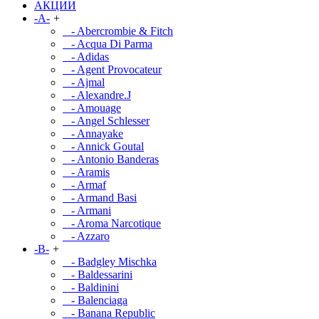
АКЦИИ
-A-
+
- Abercrombie & Fitch
- Acqua Di Parma
- Adidas
- Agent Provocateur
- Ajmal
- Alexandre.J
- Amouage
- Angel Schlesser
- Annayake
- Annick Goutal
- Antonio Banderas
- Aramis
- Armaf
- Armand Basi
- Armani
- Aroma Narcotique
- Azzaro
-B-
+
- Badgley Mischka
- Baldessarini
- Baldinini
- Balenciaga
- Banana Republic