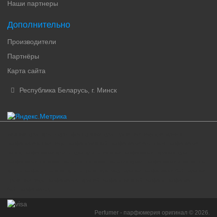
Наши партнеры
Дополнительно
Производители
Партнёры
Карта сайта
Республика Беларусь, г. Минск
женские духи, купить духи, французские духи, туалетная вода для мужчин,
парфюмированная вода, парфюм женский, парфюмерия оригинал, парфюмерия
минск, парфюмерия купить, духи купить, женская парфюмерия, мужские духи,
парфюмерия интернет-магазин, интернет магазин духов, парфюмерия и косметика,
купить парфюм в минске, купить туалетную воду, мужская парфюмерия бай, мужская
туалетная вода, парфюмерия, мужской парфюм, женский парфюм, парфюмер
бай, парфюмер by
Perfumer - парфюмерия оригинал © 2026.