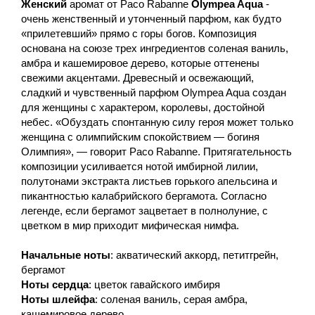
Женский
аромат от Paco Rabanne
Olympea Aqua
-
очень женственный и утонченный парфюм, как будто
«прилетевший» прямо с горы богов. Композиция
основана на союзе трех ингредиентов соленая ваниль,
амбра и кашемировое дерево, которые оттенены
свежими акцентами. Древесный и освежающий,
сладкий и чувственный парфюм Olympea Aqua создан
для женщины с характером, королевы, достойной
небес. «Обуздать спонтанную силу героя может только
женщина с олимпийским спокойствием — богиня
Олимпия», — говорит Paco Rabanne. Притягательность
композиции усиливается нотой имбирной лилии,
полутонами экстракта листьев горького апельсина и
пикантностью калабрийского бергамота. Согласно
легенде, если бергамот зацветает в полнолуние, с
цветком в мир приходит мифическая нимфа.
Начальные ноты
: акватический аккорд, петитгрейн,
бергамот
Ноты сердца
: цветок гавайского имбиря
Ноты шлейфа
: соленая ваниль, серая амбра,
кашемировое дерево