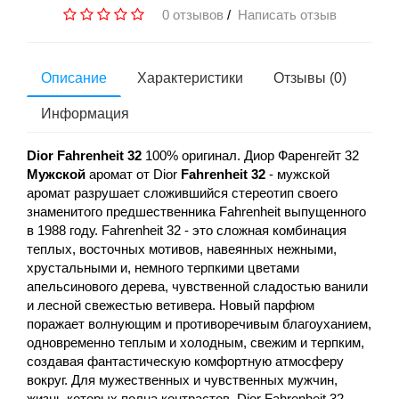
0 отзывов
/
Написать отзыв
Описание
Характеристики
Отзывы (0)
Информация
Dior Fahrenheit 32
100% оригинал. Диор Фаренгейт 32
Мужской
аромат от Dior
Fahrenheit 32
- мужской
аромат разрушает сложившийся стереотип своего
знаменитого предшественника Fahrenheit выпущенного
в 1988 году. Fahrenheit 32 - это сложная комбинация
теплых, восточных мотивов, навеянных нежными,
хрустальными и, немного терпкими цветами
апельсинового дерева, чувственной сладостью ванили
и лесной свежестью ветивера. Новый парфюм
поражает волнующим и противоречивым благоуханием,
одновременно теплым и холодным, свежим и терпким,
создавая фантастическую комфортную атмосферу
вокруг. Для мужественных и чувственных мужчин,
жизнь которых полна контрастов. Dior Fahrenheit 32 -