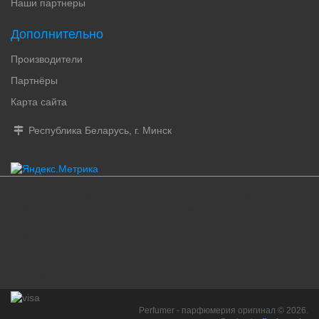
Наши партнеры
Дополнительно
Производители
Партнёры
Карта сайта
Республика Беларусь, г. Минск
женские духи, купить духи, французские духи, туалетная вода для мужчин,
парфюмированная вода, парфюм женский, парфюмерия оригинал, парфюмерия
минск, парфюмерия купить, духи купить, женская парфюмерия, мужские духи,
парфюмерия интернет-магазин, интернет магазин духов, парфюмерия и косметика,
купить парфюм в минске, купить туалетную воду, мужская парфюмерия бай, мужская
туалетная вода, парфюмерия, мужской парфюм, женский парфюм, парфюмер
бай, парфюмер by
Perfumer - парфюмерия оригинал © 2026.