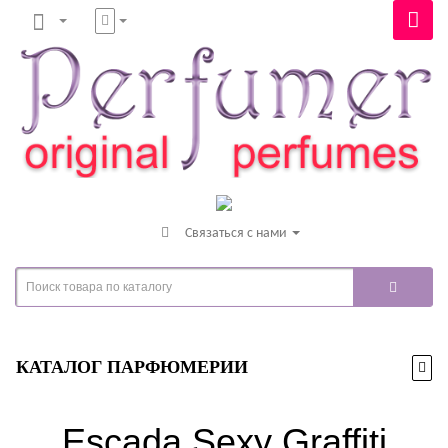
Связаться с нами
КАТАЛОГ ПАРФЮМЕРИИ
Escada Sexy Graffiti