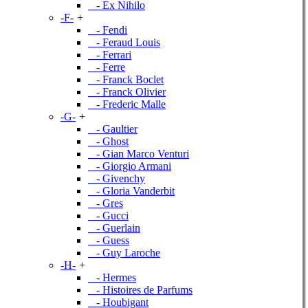
- Ex Nihilo
-F-
+
- Fendi
- Feraud Louis
- Ferrari
- Ferre
- Franck Boclet
- Franck Olivier
- Frederic Malle
-G-
+
- Gaultier
- Ghost
- Gian Marco Venturi
- Giorgio Armani
- Givenchy
- Gloria Vanderbit
- Gres
- Gucci
- Guerlain
- Guess
- Guy Laroche
-H-
+
- Hermes
- Histoires de Parfums
- Houbigant