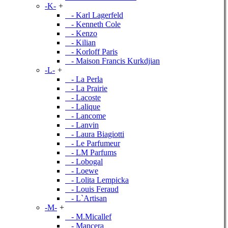
-K-
+
- Karl Lagerfeld
- Kenneth Cole
- Kenzo
- Kilian
- Korloff Paris
- Maison Francis Kurkdjian
-L-
+
- La Perla
- La Prairie
- Lacoste
- Lalique
- Lancome
- Lanvin
- Laura Biagiotti
- Le Parfumeur
- LM Parfums
- Lobogal
- Loewe
- Lolita Lempicka
- Louis Feraud
- L`Artisan
-M-
+
- M.Micallef
- Mancera