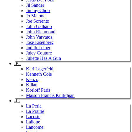
Jil Sander
Jimmy Choo
Jo Malone
Joe Sorrento
John Galliano
John Richmond
John Varvatos
Jose Eisenberg
Judith Leiber
Juicy Couture
Juliette Has A Gun
-K-
Karl Lagerfeld
Kenneth Cole
Kenzo
Kilian
Korloff Paris
Maison Francis Kurkdjian
-L-
La Perla
La Prairie
Lacoste
Lalique
Lancome