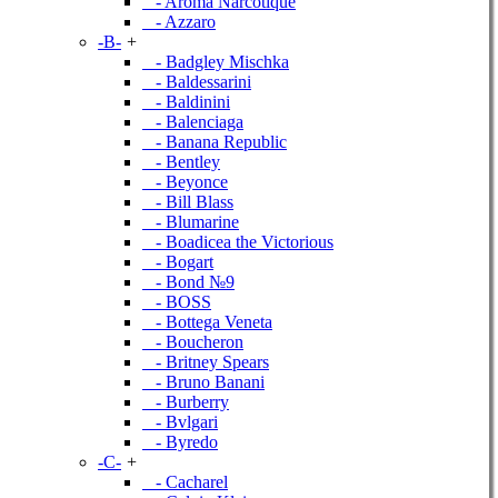
- Aroma Narcotique
- Azzaro
-B-
+
- Badgley Mischka
- Baldessarini
- Baldinini
- Balenciaga
- Banana Republic
- Bentley
- Beyonce
- Bill Blass
- Blumarine
- Boadicea the Victorious
- Bogart
- Bond №9
- BOSS
- Bottega Veneta
- Boucheron
- Britney Spears
- Bruno Banani
- Burberry
- Bvlgari
- Byredo
-C-
+
- Cacharel