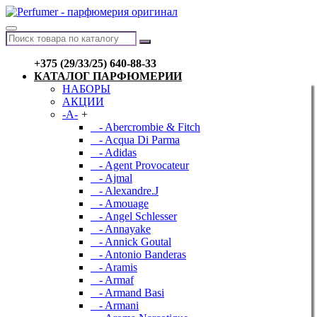
+375 (29/33/25) 640-88-33
КАТАЛОГ ПАРФЮМЕРИИ
НАБОРЫ
АКЦИИ
-A-
+
- Abercrombie & Fitch
- Acqua Di Parma
- Adidas
- Agent Provocateur
- Ajmal
- Alexandre.J
- Amouage
- Angel Schlesser
- Annayake
- Annick Goutal
- Antonio Banderas
- Aramis
- Armaf
- Armand Basi
- Armani