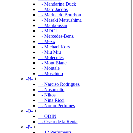
- Mandarina Duck
- Marc Jacobs
- Marina de Bourbon
- Masaki Matsushima
- Mauboussin
- MDCI
- Mercedes-Benz
- Mexx
- Michael Kors
- Miu Miu
- Molecules
- Mont Blanc
- Montale
- Moschino
-N-
+
- Narciso Rodriguez
- Nasomatto
- Nikos
- Nina Ricci
- Noran Perfumes
-O-
+
- ODIN
- Oscar de la Renta
-P-
+
- 12 Parfumeurs