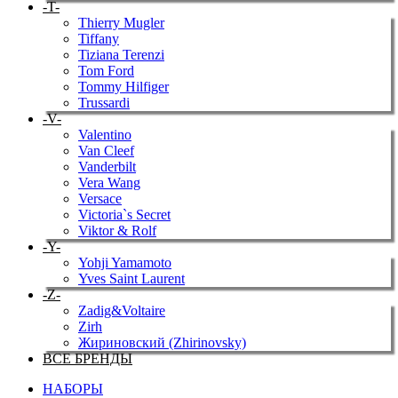
-T-
Thierry Mugler
Tiffany
Tiziana Terenzi
Tom Ford
Tommy Hilfiger
Trussardi
-V-
Valentino
Van Cleef
Vanderbilt
Vera Wang
Versace
Victoria`s Secret
Viktor & Rolf
-Y-
Yohji Yamamoto
Yves Saint Laurent
-Z-
Zadig&Voltaire
Zirh
Жириновский (Zhirinovsky)
ВСЕ БРЕНДЫ
НАБОРЫ