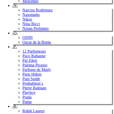
Moschino
-N-
Narciso Rodriguez
Nasomatto
Nikos
Nina Ricci
Noran Perfumes
-O-
ODIN
Oscar de la Renta
-P-
12 Parfumeurs
Paco Rabanne
Pal Zileri
Paloma Picasso
Parfums de Marly
Paris Hilton
Paul Smith
Penhaligon`s
Pierre Balmain
Playboy
Prada
Puma
-R-
Ralph Lauren