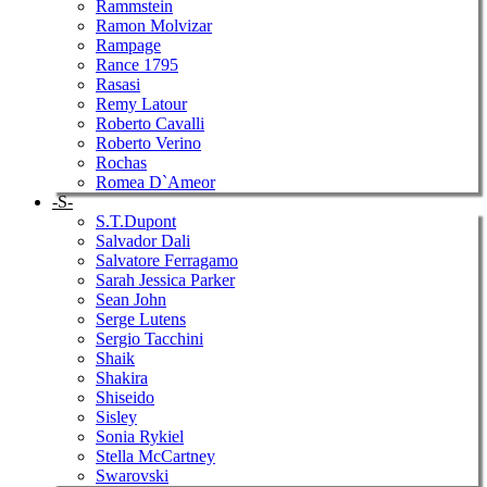
Rammstein
Ramon Molvizar
Rampage
Rance 1795
Rasasi
Remy Latour
Roberto Cavalli
Roberto Verino
Rochas
Romea D`Ameor
-S-
S.T.Dupont
Salvador Dali
Salvatore Ferragamo
Sarah Jessica Parker
Sean John
Serge Lutens
Sergio Tacchini
Shaik
Shakira
Shiseido
Sisley
Sonia Rykiel
Stella McCartney
Swarovski