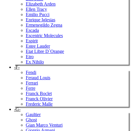
Elizabeth Arden
Ellen Tracy
Emilio Pucci
Enrique Iglesias
Ermenegildo Zegna
Escada
Escentric Molecules
Espirit
Estee Lauder
Etat Libre D`Orange
Etro
Ex Nihilo
-F-
Fendi
Feraud Louis
Ferrari
Ferre
Franck Boclet
Franck Olivier
Frederic Malle
-G-
Gaultier
Ghost
Gian Marco Venturi
Giorgio Armani