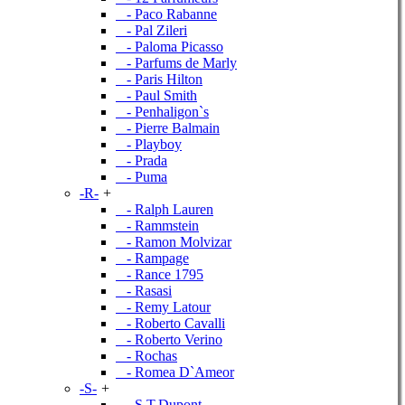
- Paco Rabanne
- Pal Zileri
- Paloma Picasso
- Parfums de Marly
- Paris Hilton
- Paul Smith
- Penhaligon`s
- Pierre Balmain
- Playboy
- Prada
- Puma
-R-
+
- Ralph Lauren
- Rammstein
- Ramon Molvizar
- Rampage
- Rance 1795
- Rasasi
- Remy Latour
- Roberto Cavalli
- Roberto Verino
- Rochas
- Romea D`Ameor
-S-
+
- S.T.Dupont