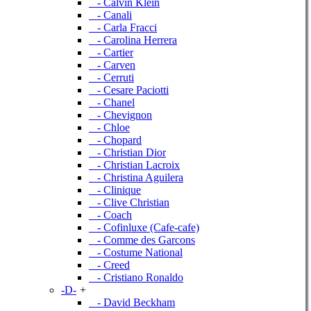
- Calvin Klein
- Canali
- Carla Fracci
- Carolina Herrera
- Cartier
- Carven
- Cerruti
- Cesare Paciotti
- Chanel
- Chevignon
- Chloe
- Chopard
- Christian Dior
- Christian Lacroix
- Christina Aguilera
- Clinique
- Clive Christian
- Coach
- Cofinluxe (Cafe-cafe)
- Comme des Garcons
- Costume National
- Creed
- Cristiano Ronaldo
-D-
+
- David Beckham