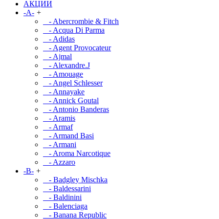
АКЦИИ
-A-
+
- Abercrombie & Fitch
- Acqua Di Parma
- Adidas
- Agent Provocateur
- Ajmal
- Alexandre.J
- Amouage
- Angel Schlesser
- Annayake
- Annick Goutal
- Antonio Banderas
- Aramis
- Armaf
- Armand Basi
- Armani
- Aroma Narcotique
- Azzaro
-B-
+
- Badgley Mischka
- Baldessarini
- Baldinini
- Balenciaga
- Banana Republic