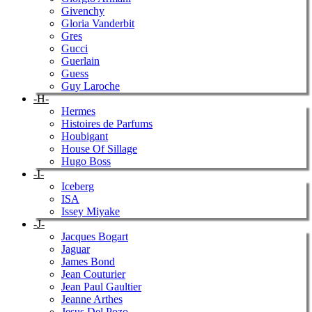
Givenchy
Gloria Vanderbit
Gres
Gucci
Guerlain
Guess
Guy Laroche
-H-
Hermes
Histoires de Parfums
Houbigant
House Of Sillage
Hugo Boss
-I-
Iceberg
ISA
Issey Miyake
-J-
Jacques Bogart
Jaguar
James Bond
Jean Couturier
Jean Paul Gaultier
Jeanne Arthes
Jesus Del Pozo