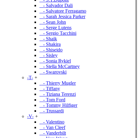
- Salvador Dali
- Salvatore Ferragamo
- Sarah Jessica Parker
- Sean John
- Serge Lutens
- Sergio Tacchini
- Shaik
- Shakira
- Shiseido
- Sisley
- Sonia Rykiel
- Stella McCartney
- Swarovski
-T-
+
- Thierry Mugler
- Tiffany
- Tiziana Terenzi
- Tom Ford
- Tommy Hilfiger
- Trussardi
-V-
+
- Valentino
- Van Cleef
- Vanderbilt