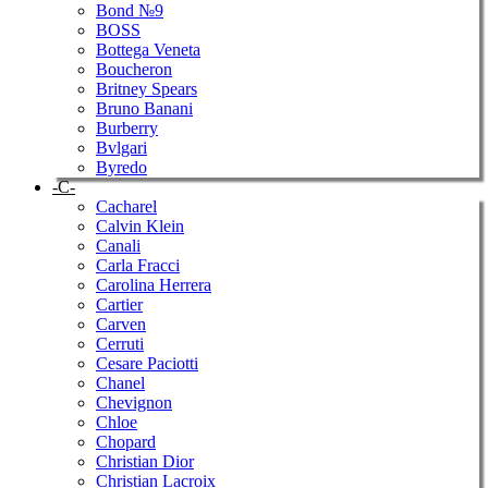
Bond №9
BOSS
Bottega Veneta
Boucheron
Britney Spears
Bruno Banani
Burberry
Bvlgari
Byredo
-C-
Cacharel
Calvin Klein
Canali
Carla Fracci
Carolina Herrera
Cartier
Carven
Cerruti
Cesare Paciotti
Chanel
Chevignon
Chloe
Chopard
Christian Dior
Christian Lacroix