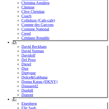
Christina Aguilera
Clinique
Clive Christian
Coach
Cofinluxe (Cafe-cafe)
Comme des Garcons
Costume National
Creed
Cristiano Ronaldo
-D-
David Beckham
David Yurman
Davidoff
Del Pozo
Diesel
Dior
Diptyque
Dolce&Gabbana
Donna Karan (DKNY)
Dsquared2
Dunhill
Dupont
-E-
Eisenberg
Elie Saab