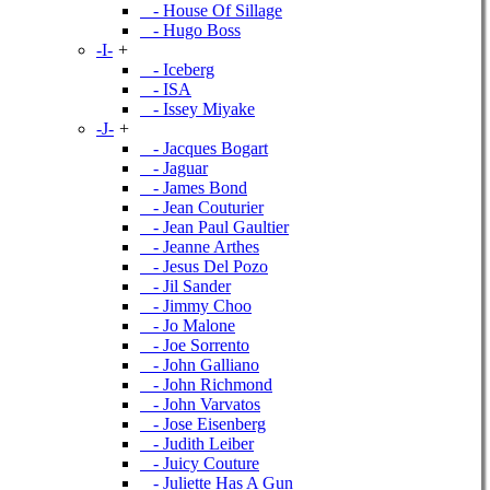
- House Of Sillage
- Hugo Boss
-I-
+
- Iceberg
- ISA
- Issey Miyake
-J-
+
- Jacques Bogart
- Jaguar
- James Bond
- Jean Couturier
- Jean Paul Gaultier
- Jeanne Arthes
- Jesus Del Pozo
- Jil Sander
- Jimmy Choo
- Jo Malone
- Joe Sorrento
- John Galliano
- John Richmond
- John Varvatos
- Jose Eisenberg
- Judith Leiber
- Juicy Couture
- Juliette Has A Gun