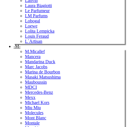
Lanvin
Laura Biagiotti
Le Parfumeur
LM Parfums
Lobogal
Loewe
Lolita Lempicka
Louis Feraud
L`Artisan
-M-
M.Micallef
Mancera
Mandarina Duck
Marc Jacobs
Marina de Bourbon
Masaki Matsushima
Mauboussin
MDCI
Mercedes-Benz
Mexx
Michael Kors
Miu Miu
Molecules
Mont Blanc
Montale