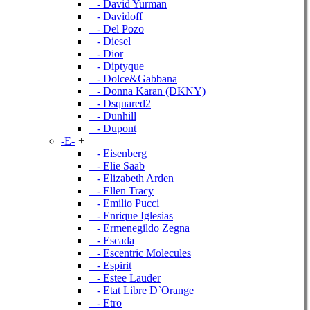
- David Yurman
- Davidoff
- Del Pozo
- Diesel
- Dior
- Diptyque
- Dolce&Gabbana
- Donna Karan (DKNY)
- Dsquared2
- Dunhill
- Dupont
-E-
+
- Eisenberg
- Elie Saab
- Elizabeth Arden
- Ellen Tracy
- Emilio Pucci
- Enrique Iglesias
- Ermenegildo Zegna
- Escada
- Escentric Molecules
- Espirit
- Estee Lauder
- Etat Libre D`Orange
- Etro