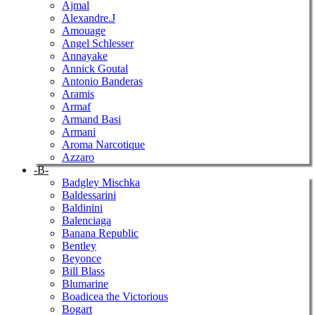
Ajmal
Alexandre.J
Amouage
Angel Schlesser
Annayake
Annick Goutal
Antonio Banderas
Aramis
Armaf
Armand Basi
Armani
Aroma Narcotique
Azzaro
-B-
Badgley Mischka
Baldessarini
Baldinini
Balenciaga
Banana Republic
Bentley
Beyonce
Bill Blass
Blumarine
Boadicea the Victorious
Bogart