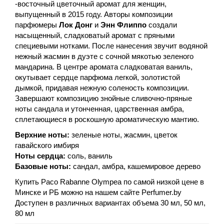
-восточный цветочный аромат для женщин,
выпущенный в 2015 году. Авторы композиции
парфюмеры
Лок
Донг
и
Энн
Флиппо
создали
насыщенный, сладковатый аромат с пряными
специевыми нотками. После нанесения звучит водяной
нежный жасмин в дуэте с сочной мякотью зеленого
мандарина. В центре аромата сладковатая ваниль,
окутывает сердце парфюма легкой, золотистой
дымкой, придавая нежную соленость композиции.
Завершают композицию знойные сливочно-пряные
ноты сандала и утонченная, царственная амбра,
сплетающиеся в роскошную ароматическую мантию.
Верхние ноты:
зеленые ноты, жасмин, цветок
гавайского имбиря
Ноты сердца:
соль, ваниль
Базовые ноты:
сандал, амбра, кашемировое дерево
Купить Paco Rabanne Olympea по самой низкой цене в
Минске и РБ можно на нашем сайте Perfumer.by
Доступен в различных вариантах объема 30 мл, 50 мл,
80 мл