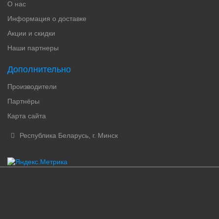
О нас
Информация о доставке
Акции и скидки
Наши партнеры
Дополнительно
Производители
Партнёры
Карта сайта
Республика Беларусь, г. Минск
женские духи, купить духи, французские духи, туалетная вода для мужчин,
парфюмированная вода, парфюм женский, парфюмерия оригинал, парфюмерия
минск, парфюмерия купить, духи купить, женская парфюмерия, мужские духи,
парфюмерия интернет-магазин, интернет магазин духов, парфюмерия и косметика,
купить парфюм в минске, купить туалетную воду, мужская парфюмерия бай, мужская